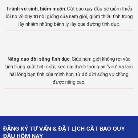
Tránh vô sinh, hiếm muộn
: Cắt bao quy đầu sẽ giảm thiểu
lỗi no về duy trì nòi giống của nam giới, giảm thiểu tình trạng
lây nhiễm những bệnh lý lây qua đường tình dục.
Nâng cao đời sống tình dục
: Giúp nam giới không rơi vào
tình trạng xuất tinh sớm, kéo dài được thời gian “yêu” và làm
hài lòng bạn tình của mình hơn, từ đó đời sống vợ chồng
được nâng cao.
ĐĂNG KÝ TƯ VẤN & ĐẶT LỊCH CẮT BAO QUY
ĐẦU HÔM NAY