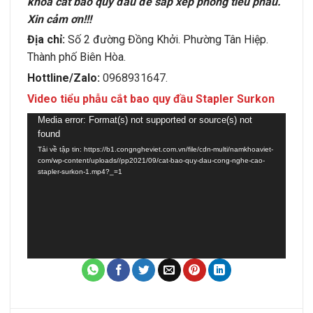
khoa cắt bao quy đầu để sắp xếp phòng tiểu phẫu.
Xin cảm ơn!!!
Địa chỉ:
Số 2 đường Đồng Khởi. Phường Tân Hiệp.
Thành phố Biên Hòa.
Hottline/Zalo:
0968931647.
Video tiểu phẫu cắt bao quy đầu Stapler Surkon
Trình
Media error: Format(s) not supported or source(s) not
found
chơi
Tải về tập tin: https://b1.congngheviet.com.vn/file/cdn-multi/namkhoaviet-
Video
com/wp-content/uploads//pp2021/09/cat-bao-quy-dau-cong-nghe-cao-
stapler-surkon-1.mp4?_=1