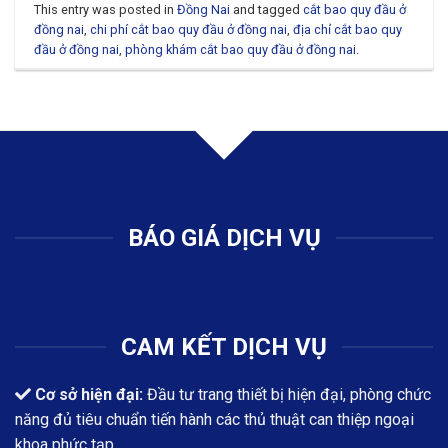
This entry was posted in
Đồng Nai
and tagged
cắt bao quy đầu ở
đồng nai
,
chi phí cắt bao quy đầu ở đồng nai
,
địa chỉ cắt bao quy
đầu ở đồng nai
,
phòng khám cắt bao quy đầu ở đồng nai
.
BÁO GIÁ DỊCH VỤ
CAM KẾT DỊCH VỤ
Cơ sở hiện đại:
Đầu tư trang thiết bị hiện đại, phòng chức
năng đủ tiêu chuẩn tiến hành các thủ thuật can thiệp ngoại
khoa phức tạp.