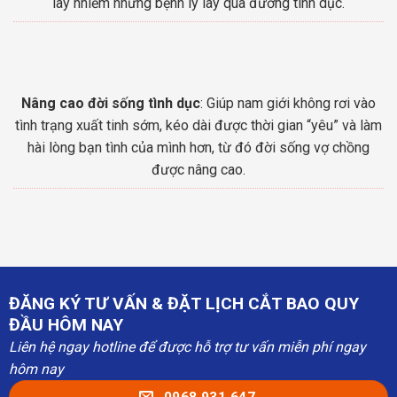
lây nhiễm những bệnh lý lây qua đường tình dục.
Nâng cao đời sống tình dục
: Giúp nam giới không rơi vào
tình trạng xuất tinh sớm, kéo dài được thời gian “yêu” và làm
hài lòng bạn tình của mình hơn, từ đó đời sống vợ chồng
được nâng cao.
ĐĂNG KÝ TƯ VẤN & ĐẶT LỊCH CẮT BAO QUY
ĐẦU HÔM NAY
Liên hệ ngay hotline để được hỗ trợ tư vấn miễn phí ngay
hôm nay
0968.931.647