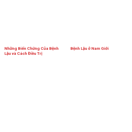
Những Biến Chứng Của Bệnh
Bệnh Lậu ở Nam Giới
Lậu và Cách Điều Trị