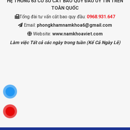
HỆ THỐNG 63 CƠ SỞ CẮT BAO QUY ĐẦU UY TÍN TRÊN
TOÀN QUỐC
Tổng đài tư vấn cắt bao quy đầu:
0968.931.647
Email:
phongkhamnamkhoa6@gmail.com
Website:
www.namkhoaviet.com
Làm việc Tất cả các ngày trong tuần (Kể Cả Ngày Lễ)