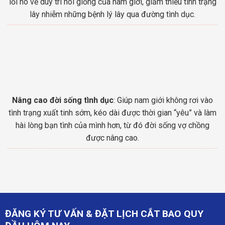
lỗi no về duy trì nòi giống của nam giới, giảm thiểu tình trạng
lây nhiễm những bệnh lý lây qua đường tình dục.
Nâng cao đời sống tình dục
: Giúp nam giới không rơi vào
tình trạng xuất tinh sớm, kéo dài được thời gian “yêu” và làm
hài lòng bạn tình của mình hơn, từ đó đời sống vợ chồng
được nâng cao.
ĐĂNG KÝ TƯ VẤN & ĐẶT LỊCH CẮT BAO QUY