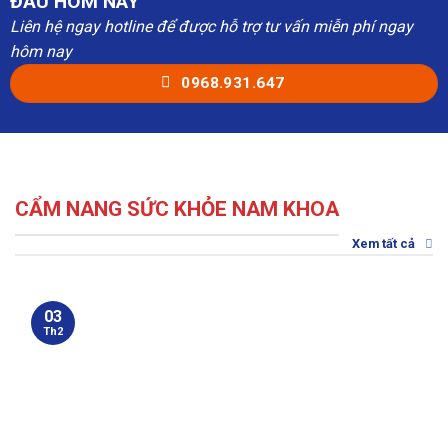
ĐẦU HÔM NAY
Liên hệ ngay hotline để được hỗ trợ tư vấn miễn phí ngay
hôm nay
0968.931.647
CẨM NANG SỨC KHỎE NAM KHOA
Xem tất cả
03
Th2