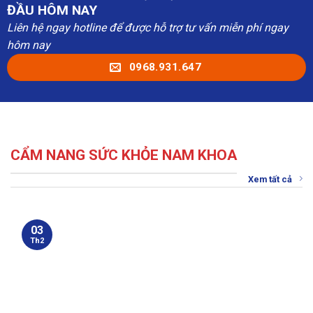
ĐẦU HÔM NAY
Liên hệ ngay hotline để được hỗ trợ tư vấn miễn phí ngay
hôm nay
0968.931.647
CẨM NANG SỨC KHỎE NAM KHOA
Xem tất cả
03
Th2