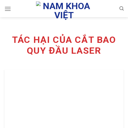
Skip
to
content
TÁC HẠI CỦA CẮT BAO
QUY ĐẦU LASER