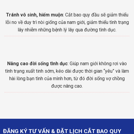
Tránh vô sinh, hiếm muộn
: Cắt bao quy đầu sẽ giảm thiểu
lỗi no về duy trì nòi giống của nam giới, giảm thiểu tình trạng
lây nhiễm những bệnh lý lây qua đường tình dục.
Nâng cao đời sống tình dục
: Giúp nam giới không rơi vào
tình trạng xuất tinh sớm, kéo dài được thời gian “yêu” và làm
hài lòng bạn tình của mình hơn, từ đó đời sống vợ chồng
được nâng cao.
ĐĂNG KÝ TƯ VẤN & ĐẶT LỊCH CẮT BAO QUY