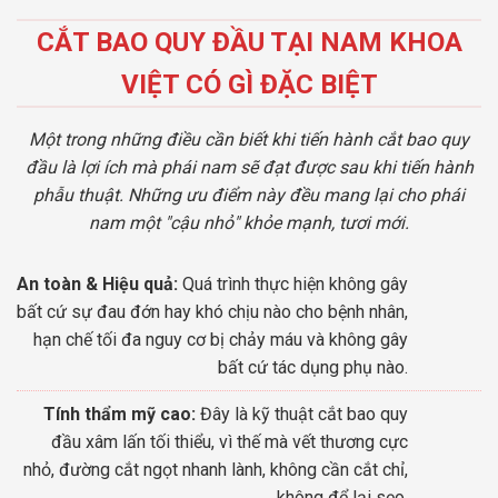
CẮT BAO QUY ĐẦU TẠI NAM KHOA
VIỆT CÓ GÌ ĐẶC BIỆT
Một trong những điều cần biết khi tiến hành cắt bao quy
đầu là lợi ích mà phái nam sẽ đạt được sau khi tiến hành
phẫu thuật. Những ưu điểm này đều mang lại cho phái
nam một "cậu nhỏ" khỏe mạnh, tươi mới.
An toàn & Hiệu quả:
Quá trình thực hiện không gây
bất cứ sự đau đớn hay khó chịu nào cho bệnh nhân,
hạn chế tối đa nguy cơ bị chảy máu và không gây
bất cứ tác dụng phụ nào.
Tính thẩm mỹ cao:
Đây là kỹ thuật cắt bao quy
đầu xâm lấn tối thiểu, vì thế mà vết thương cực
nhỏ, đường cắt ngọt nhanh lành, không cần cắt chỉ,
không để lại sẹo.