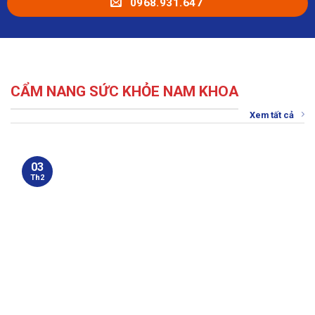
0968.931.647
CẨM NANG SỨC KHỎE NAM KHOA
Xem tất cả
03
Th2