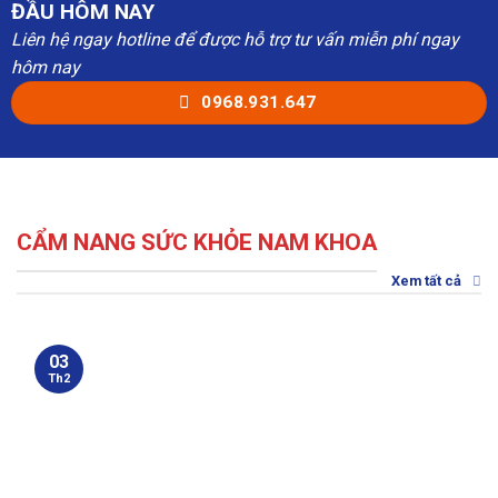
ĐẦU HÔM NAY
Liên hệ ngay hotline để được hỗ trợ tư vấn miễn phí ngay
hôm nay
0968.931.647
CẨM NANG SỨC KHỎE NAM KHOA
Xem tất cả
03
Th2