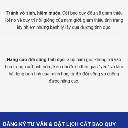
Tránh vô sinh, hiếm muộn
: Cắt bao quy đầu sẽ giảm thiểu
lỗi no về duy trì nòi giống của nam giới, giảm thiểu tình trạng
lây nhiễm những bệnh lý lây qua đường tình dục.
Nâng cao đời sống tình dục
: Giúp nam giới không rơi vào
tình trạng xuất tinh sớm, kéo dài được thời gian “yêu” và làm
hài lòng bạn tình của mình hơn, từ đó đời sống vợ chồng
được nâng cao.
ĐĂNG KÝ TƯ VẤN & ĐẶT LỊCH CẮT BAO QUY