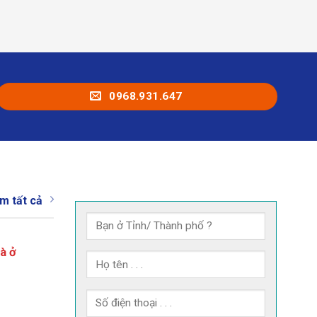
0968.931.647
m tất cả
à ở