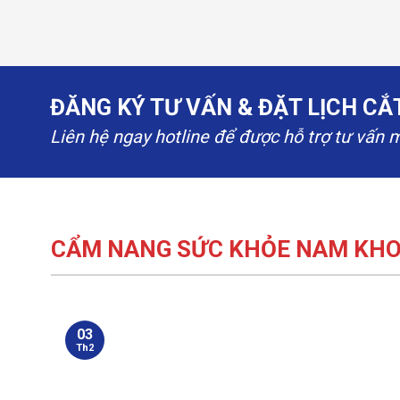
ĐĂNG KÝ TƯ VẤN & ĐẶT LỊCH C
Liên hệ ngay hotline để được hỗ trợ tư vấn 
CẨM NANG SỨC KHỎE NAM KH
03
Th2