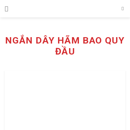
Skip
to
content
NGẮN DÂY HÃM BAO QUY
ĐẦU