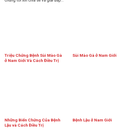
chúng tôi xin chia sẻ và giải đáp...
Triệu Chứng Bệnh Sùi Mào Gà
Sùi Mào Gà ở Nam Giới
ở Nam Giới Và Cách Điều Trị
Những Biến Chứng Của Bệnh
Bệnh Lậu ở Nam Giới
Lậu và Cách Điều Trị