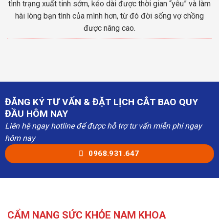
tình trạng xuất tinh sớm, kéo dài được thời gian “yêu” và làm
hài lòng bạn tình của mình hơn, từ đó đời sống vợ chồng
được nâng cao.
ĐĂNG KÝ TƯ VẤN & ĐẶT LỊCH CẮT BAO QUY
ĐẦU HÔM NAY
Liên hệ ngay hotline để được hỗ trợ tư vấn miễn phí ngay
hôm nay
0968.931.647
CẨM NANG SỨC KHỎE NAM KHOA