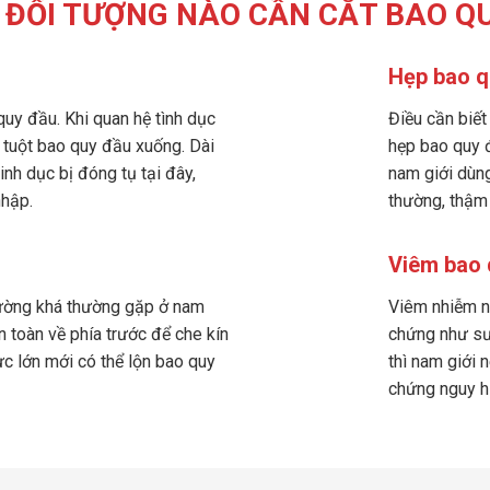
ĐỐI TƯỢNG NÀO CẦN CẮT BAO Q
Hẹp bao q
quy đầu. Khi quan hệ tình dục
Điều cần biết
ể tuột bao quy đầu xuống. Dài
hẹp bao quy đ
inh dục bị đóng tụ tại đây,
nam giới dùng
nhập.
thường, thậm 
Viêm bao 
hường khá thường gặp ở nam
Viêm nhiễm n
n toàn về phía trước để che kín
chứng như sưn
c lớn mới có thể lộn bao quy
thì nam giới 
chứng nguy h