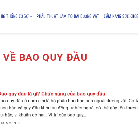
HỆ THỐNG CỞ SỞ
PHẪU THUẬT LÀM TO DÀI DƯƠNG VẬT
CẨM NANG SỨC KHỎ
T VỀ BAO QUY ĐẦU
Bao quy đầu là gì? Chức năng của bao quy đầu
ao quy đầu ở nam giới là bộ phận bao bọc bên ngoài dương vật. Có t
ụng bảo vệ quy đầu khỏi tác động từ bên ngoài có thể gây tổn thươ
ụi bẩn, vi khuẩn có hại… Vị trí của bao quy...
 COMMENTS