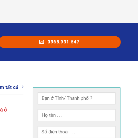
0968.931.647
m tất cả
à ở