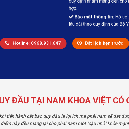
quy định nhằm mang đến cho ng
hợp.
Bảo mật thông tin:
Hồ sơ t
lâu dài theo quy định của Bộ Y 
Hotline: 0968.931.647
Đặt lịch hẹn trước
UY ĐẦU TẠI NAM KHOA VIỆT CÓ G
khi tiến hành cắt bao quy đầu là lợi ích mà phái nam sẽ đạt đượ
điểm này đều mang lại cho phái nam một "cậu nhỏ" khỏe mạnh,