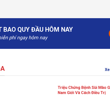
ẮT BAO QUY ĐẦU HÔM NAY
miễn phí ngay hôm nay
OA
Xe
Triệu Chứng Bệnh Sùi Mào G
Nam Giới Và Cách Điều Trị