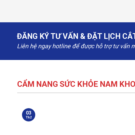
ĐĂNG KÝ TƯ VẤN & ĐẶT LỊCH C
Liên hệ ngay hotline để được hỗ trợ tư vấn 
CẨM NANG SỨC KHỎE NAM KH
03
Th2