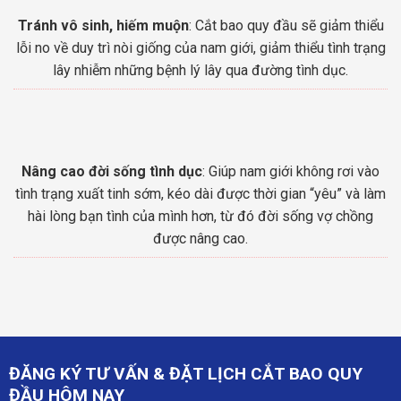
Tránh vô sinh, hiếm muộn
: Cắt bao quy đầu sẽ giảm thiểu
lỗi no về duy trì nòi giống của nam giới, giảm thiểu tình trạng
lây nhiễm những bệnh lý lây qua đường tình dục.
Nâng cao đời sống tình dục
: Giúp nam giới không rơi vào
tình trạng xuất tinh sớm, kéo dài được thời gian “yêu” và làm
hài lòng bạn tình của mình hơn, từ đó đời sống vợ chồng
được nâng cao.
ĐĂNG KÝ TƯ VẤN & ĐẶT LỊCH CẮT BAO QUY
ĐẦU HÔM NAY