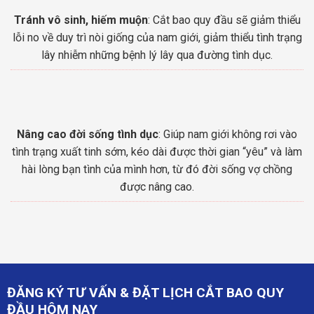
Tránh vô sinh, hiếm muộn
: Cắt bao quy đầu sẽ giảm thiểu
lỗi no về duy trì nòi giống của nam giới, giảm thiểu tình trạng
lây nhiễm những bệnh lý lây qua đường tình dục.
Nâng cao đời sống tình dục
: Giúp nam giới không rơi vào
tình trạng xuất tinh sớm, kéo dài được thời gian “yêu” và làm
hài lòng bạn tình của mình hơn, từ đó đời sống vợ chồng
được nâng cao.
ĐĂNG KÝ TƯ VẤN & ĐẶT LỊCH CẮT BAO QUY
ĐẦU HÔM NAY