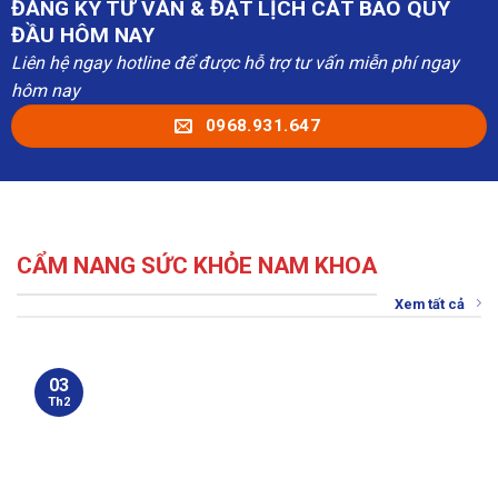
ĐĂNG KÝ TƯ VẤN & ĐẶT LỊCH CẮT BAO QUY
ĐẦU HÔM NAY
Liên hệ ngay hotline để được hỗ trợ tư vấn miễn phí ngay
hôm nay
0968.931.647
CẨM NANG SỨC KHỎE NAM KHOA
Xem tất cả
03
Th2