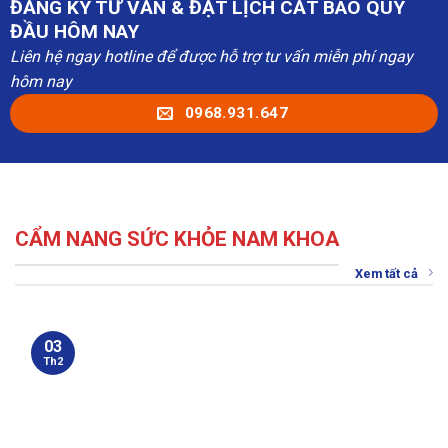
ĐĂNG KÝ TƯ VẤN & ĐẶT LỊCH CẮT BAO QUY
ĐẦU HÔM NAY
Liên hệ ngay hotline để được hỗ trợ tư vấn miễn phí ngay
hôm nay
0968.931.647
CẨM NANG SỨC KHỎE NAM KHOA
Xem tất cả
03
Th2