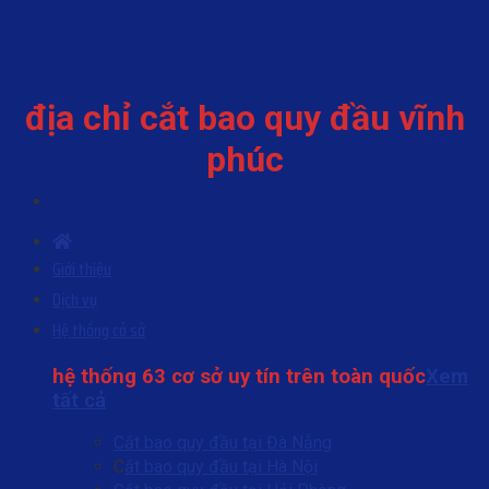
Skip
to
content
địa chỉ cắt bao quy đầu vĩnh
phúc
Giới thiệu
Dịch vụ
Hệ thống cở sở
hệ thống 63 cơ sở uy tín trên toàn quốc
Xem
tất cả
Cắt bao quy đầu tại Đà Nẵng
C
ắt bao quy đầu tại Hà Nội