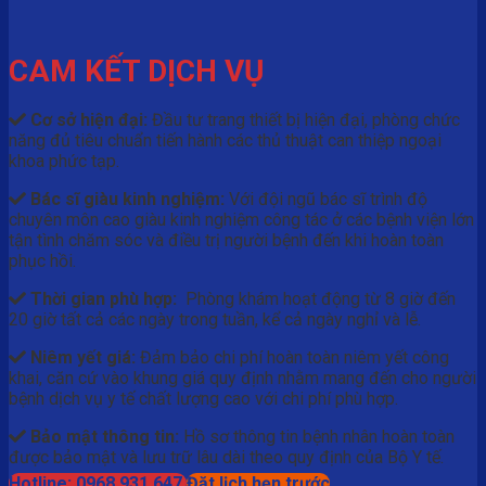
CAM KẾT DỊCH VỤ
Cơ sở hiện đại:
Đầu tư trang thiết bị hiện đại, phòng chức
năng đủ tiêu chuẩn tiến hành các thủ thuật can thiệp ngoại
khoa phức tạp.
Bác sĩ giàu kinh nghiệm:
Với đội ngũ bác sĩ trình độ
chuyên môn cao giàu kinh nghiệm công tác ở các bệnh viện lớn
tận tình chăm sóc và điều trị người bệnh đến khi hoàn toàn
phục hồi.
Thời gian phù hợp:
Phòng khám hoạt động từ 8 giờ đến
20 giờ tất cả các ngày trong tuần, kể cả ngày nghỉ và lễ.
Niêm yết giá:
Đảm bảo chi phí hoàn toàn niêm yết công
khai, căn cứ vào khung giá quy định nhằm mang đến cho người
bệnh dịch vụ y tế chất lượng cao với chi phí phù hợp.
Bảo mật thông tin:
Hồ sơ thông tin bệnh nhân hoàn toàn
được bảo mật và lưu trữ lâu dài theo quy định của Bộ Y tế.
Hotline: 0968.931.647
Đặt lịch hẹn trước