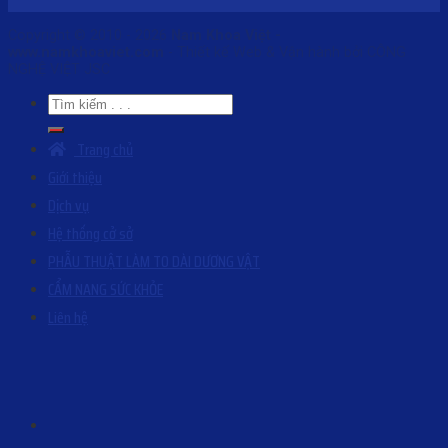
Copyright © 2010 - 2026
Nam Khoa Việt -
www.namkhoaviet.com
- Thiết kế Web & Vận hành bởi CÔNG
NGHỆ VIỆT JSC
Trang chủ
Giới thiệu
Dịch vụ
Hệ thống cở sở
PHẪU THUẬT LÀM TO DÀI DƯƠNG VẬT
CẨM NANG SỨC KHỎE
Liên hệ