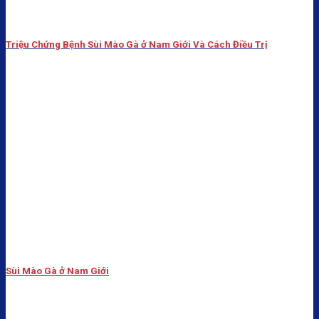
Triệu Chứng Bệnh Sùi Mào Gà ở Nam Giới Và Cách Điều Trị
Sùi Mào Gà ở Nam Giới