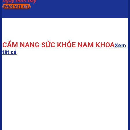
ngay hôm nay
0968.931.647
CẨM NANG SỨC KHỎE NAM KHOA
Xem
tất cả