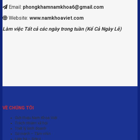
Email:
phongkhamnamkhoa6@gmail.com
Website:
www.namkhoaviet.com
Làm việc Tất cả các ngày trong tuần (Kể Cả Ngày Lễ)
VỀ CHÚNG TÔI
Giới thiệu Nam Khoa Việt
Trách nhiệm xã hội
Triết lý kinh doanh
Sứ mệnh – Tầm nhìn
Liên hệ – Góp ý