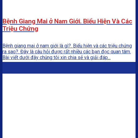
Bệnh Giang Mai ở Nam Giới. Biểu Hiện Và Các
Triệu Chứng
Bệnh giang mai ở nam giới là gì?. Biểu hiện và các triệu chứng
ra sao?. Đây là câu hỏi được rất nhiều các bạn đọc quan tâm.
Bài viết dưới đây chúng tôi xin chia sẻ và giải đáp...
03
Th2