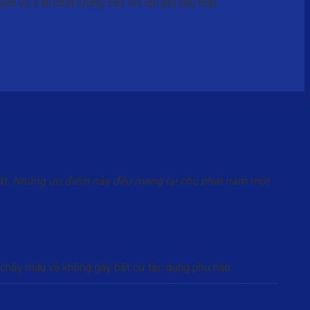
h vụ y tế chất lượng cao với chi phí phù hợp.
huật. Những ưu điểm này đều mang lại cho phái nam một
ị chảy máu và không gây bất cứ tác dụng phụ nào.