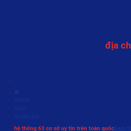
Skip
to
content
địa ch
Giới thiệu
Dịch vụ
Hệ thống cở sở
hệ thống 63 cơ sở uy tín trên toàn quốc
Xem tấ