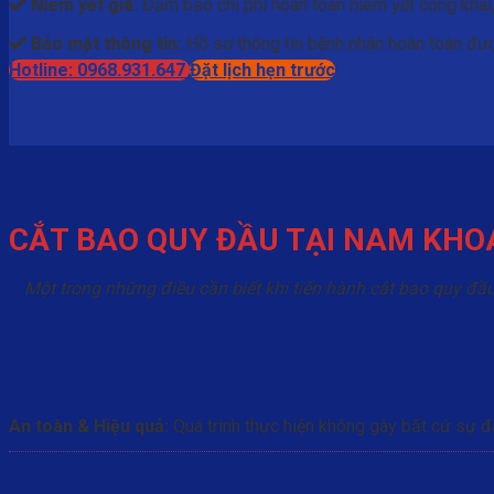
Niêm yết giá:
Đảm bảo chi phí hoàn toàn niêm yết công khai,
Bảo mật thông tin:
Hồ sơ thông tin bệnh nhân hoàn toàn được
Hotline: 0968.931.647
Đặt lịch hẹn trước
CẮT BAO QUY ĐẦU TẠI NAM KHOA 
Một trong những điều cần biết khi tiến hành cắt bao quy đầ
An toàn & Hiệu quả:
Quá trình thực hiện không gây bất cứ sự đ