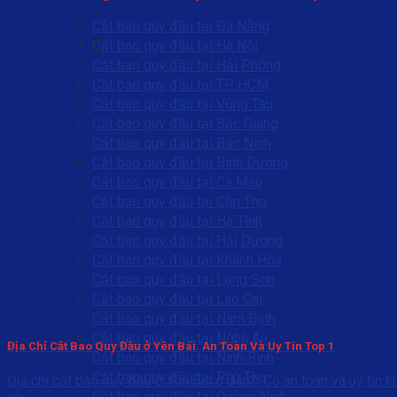
Cắt bao quy đầu tại Đà Nẵng
C
ắt bao quy đầu tại Hà Nội
Cắt bao quy đầu tại Hải Phòng
Cắt bao quy đầu tại TP HCM
Cắt bao quy đầu tại Vũng Tàu
Cắt bao quy đầu tại Bắc Giang
Cắt bao quy đầu tại Bắc Ninh
Cắt bao quy đầu tại Bình Dương
Cắt bao quy đầu tại Cà Mau
Cắt bao quy đầu tại Cần Thơ
Cắt bao quy đầu tại Hà Tĩnh
Cắt bao quy đầu tại Hải Dương
Cắt bao quy đầu tại Khánh Hòa
Cắt bao quy đầu tại Lạng Sơn
Cắt bao quy đầu tại Lào Cai
Cắt bao quy đầu tại Nam Định
Cắt bao quy đầu tại Nghệ An
Địa Chỉ Cắt Bao Quy Đầu ở Yên Bái. An Toàn Và Uy Tín Top 1
Cắt bao quy đầu tại Ninh Bình
Cắt bao quy đầu tại Phú Thọ
Địa chỉ cắt bao quy đầu ở Yên Bái ở đâu?. Có an toàn và uy tín k
Cắt bao quy đầu tại Quảng Ninh