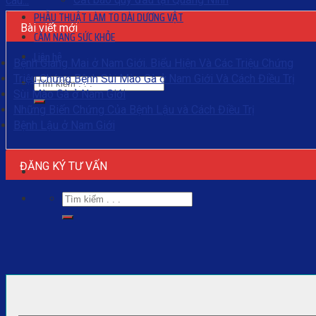
câu...
PHẪU THUẬT LÀM TO DÀI DƯƠNG VẬT
Bài viết mới
CẨM NANG SỨC KHỎE
Liên hệ
Bệnh Giang Mai ở Nam Giới. Biểu Hiện Và Các Triệu Chứng
Triệu Chứng Bệnh Sùi Mào Gà ở Nam Giới Và Cách Điều Trị
Sùi Mào Gà ở Nam Giới
Những Biến Chứng Của Bệnh Lậu và Cách Điều Trị
Bệnh Lậu ở Nam Giới
ĐĂNG KÝ TƯ VẤN