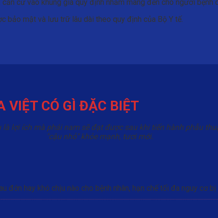
 căn cứ vào khung giá quy định nhằm mang đến cho người bệnh dịc
 bảo mật và lưu trữ lâu dài theo quy định của Bộ Y tế.
VIỆT CÓ GÌ ĐẶC BIỆT
u là lợi ích mà phái nam sẽ đạt được sau khi tiến hành phẫu t
"cậu nhỏ" khỏe mạnh, tươi mới.
au đớn hay khó chịu nào cho bệnh nhân, hạn chế tối đa nguy cơ b