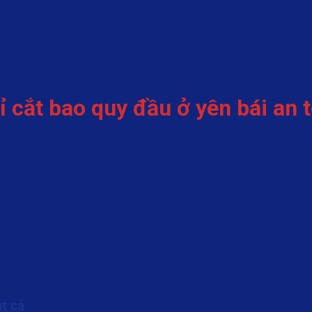
ỉ cắt bao quy đầu ở yên bái an 
t cả