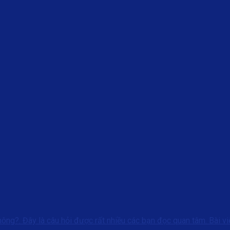
hông?. Đây là câu hỏi được rất nhiều các bạn đọc quan tâm. Bài vi