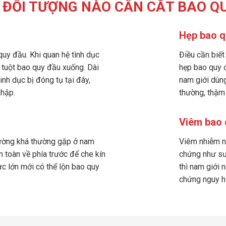
ĐỐI TƯỢNG NÀO CẦN CẮT BAO Q
Hẹp bao q
quy đầu. Khi quan hệ tình dục
Điều cần biết
ể tuột bao quy đầu xuống. Dài
hẹp bao quy đ
inh dục bị đóng tụ tại đây,
nam giới dùng
nhập.
thường, thậm 
Viêm bao 
hường khá thường gặp ở nam
Viêm nhiễm n
n toàn về phía trước để che kín
chứng như sưn
c lớn mới có thể lộn bao quy
thì nam giới 
chứng nguy h