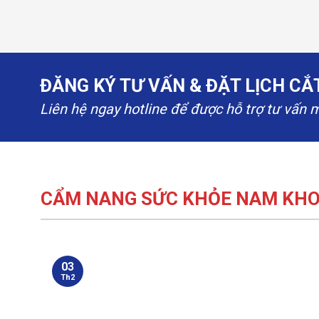
ĐĂNG KÝ TƯ VẤN & ĐẶT LỊCH C
Liên hệ ngay hotline để được hỗ trợ tư vấn 
CẨM NANG SỨC KHỎE NAM KH
03
Th2