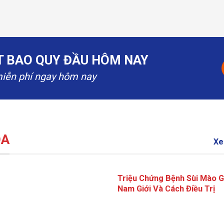
ẮT BAO QUY ĐẦU HÔM NAY
miễn phí ngay hôm nay
OA
Xe
Triệu Chứng Bệnh Sùi Mào G
Nam Giới Và Cách Điều Trị