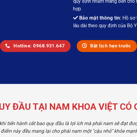
quy định nhằm mang đến cho ng
hợp.
Bảo mật thông tin:
Hồ sơ t
lâu dài theo quy định của Bộ Y 
Hotline: 0968.931.647
Đặt lịch hẹn trước
UY ĐẦU TẠI NAM KHOA VIỆT CÓ G
khi tiến hành cắt bao quy đầu là lợi ích mà phái nam sẽ đạt đượ
điểm này đều mang lại cho phái nam một "cậu nhỏ" khỏe mạnh,