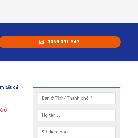
0968.931.647
m tất cả
à ở