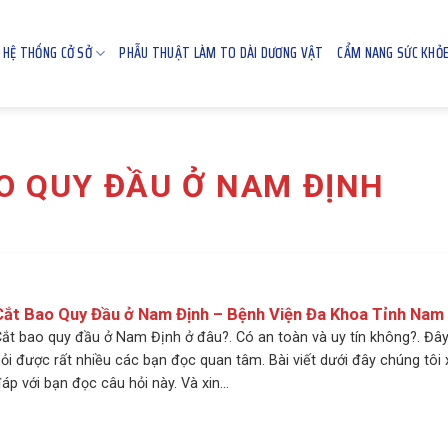
HỆ THỐNG CỞ SỞ
PHẪU THUẬT LÀM TO DÀI DƯƠNG VẬT
CẨM NANG SỨC KHỎ
AO QUY ĐẦU Ở NAM ĐỊNH
Cắt Bao Quy Đầu ở Nam Định – Bệnh Viện Đa Khoa Tỉnh Nam
ắt bao quy đầu ở Nam Định ở đâu?. Có an toàn và uy tín không?. Đây
ỏi được rất nhiều các bạn đọc quan tâm. Bài viết dưới đây chúng tôi x
áp với bạn đọc câu hỏi này. Và xin...