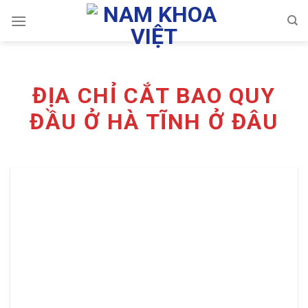
Skip
to
content
ĐỊA CHỈ CẮT BAO QUY
ĐẦU Ở HÀ TĨNH Ở ĐÂU