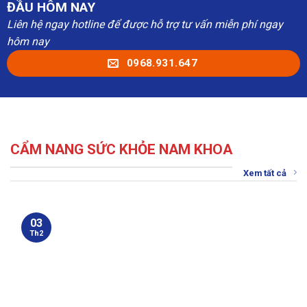
ĐẦU HÔM NAY
Liên hệ ngay hotline để được hỗ trợ tư vấn miễn phí ngay
hôm nay
0968.931.647
CẨM NANG SỨC KHỎE NAM KHOA
Xem tất cả
03
Th2