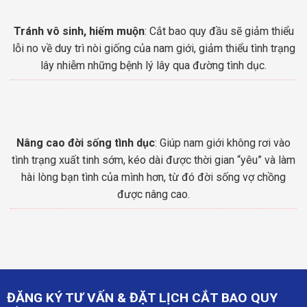
Tránh vô sinh, hiếm muộn
: Cắt bao quy đầu sẽ giảm thiểu
lỗi no về duy trì nòi giống của nam giới, giảm thiểu tình trạng
lây nhiễm những bệnh lý lây qua đường tình dục.
Nâng cao đời sống tình dục
: Giúp nam giới không rơi vào
tình trạng xuất tinh sớm, kéo dài được thời gian “yêu” và làm
hài lòng bạn tình của mình hơn, từ đó đời sống vợ chồng
được nâng cao.
ĐĂNG KÝ TƯ VẤN & ĐẶT LỊCH CẮT BAO QUY