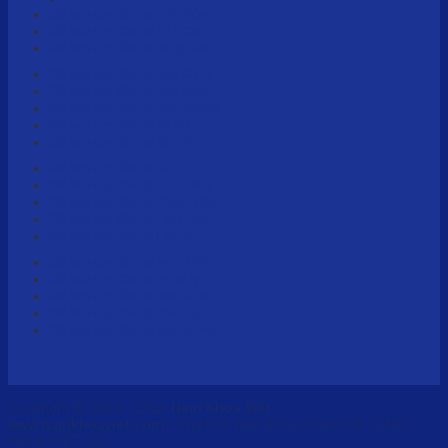
Cắt bao quy đầu tại Hải Phòng
Cắt bao quy đầu tại TP HCM
Cắt bao quy đầu tại Vũng Tàu
Cắt bao quy đầu tại Bắc Giang
Cắt bao quy đầu tại Bắc Ninh
Cắt bao quy đầu tại Bình Dương
Cắt bao quy đầu tại Cà Mau
Cắt bao quy đầu tại Cần Thơ
Cắt bao quy đầu tại Hà Tĩnh
Cắt bao quy đầu tại Hải Dương
Cắt bao quy đầu tại Khánh Hòa
Cắt bao quy đầu tại Lạng Sơn
Cắt bao quy đầu tại Lào Cai
Cắt bao quy đầu tại Nam Định
Cắt bao quy đầu tại Nghệ An
Cắt bao quy đầu tại Ninh Bình
Cắt bao quy đầu tại Phú Thọ
Cắt bao quy đầu tại Quảng Ninh
Copyright © 2010 - 2026
Nam Khoa Việt -
www.namkhoaviet.com
- Thiết kế Web & Vận hành bởi CÔNG
NGHỆ VIỆT JSC