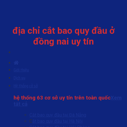
Skip
to
content
địa chỉ cắt bao quy đầu ở
đồng nai uy tín
Giới thiệu
Dịch vụ
Hệ thống cở sở
hệ thống 63 cơ sở uy tín trên toàn quốc
Xem
tất cả
Cắt bao quy đầu tại Đà Nẵng
C
ắt bao quy đầu tại Hà Nội