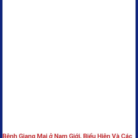
Bệnh Giang Mai ở Nam Giới. Biểu Hiện Và Các