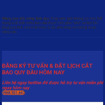
Nâng cao đời sống tình dục
: Giúp nam giới không rơi vào tình
trạng xuất tinh sớm, kéo dài được thời gian “yêu” và làm hài
lòng bạn tình của mình hơn, từ đó đời sống vợ chồng được
nâng cao.
ĐĂNG KÝ TƯ VẤN & ĐẶT LỊCH CẮT
BAO QUY ĐẦU HÔM NAY
Liên hệ ngay hotline để được hỗ trợ tư vấn miễn phí
ngay hôm nay
0968.931.647