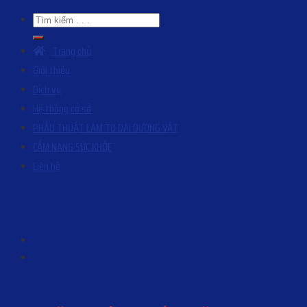
Trang chủ
Giới thiệu
Dịch vụ
Hệ thống cở sở
PHẪU THUẬT LÀM TO DÀI DƯƠNG VẬT
CẨM NANG SỨC KHỎE
Liên hệ