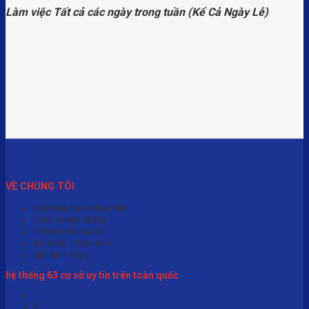
Làm việc Tất cả các ngày trong tuần (Kể Cả Ngày Lễ)
VỀ CHÚNG TÔI
Giới thiệu Nam Khoa Việt
Trách nhiệm xã hội
Triết lý kinh doanh
Sứ mệnh – Tầm nhìn
Liên hệ – Góp ý
hệ thống 63 cơ sở uy tín trên toàn quốc
Xem tất cả
Cắt bao quy đầu tại Đà Nẵng
C
ắt bao quy đầu tại Hà Nội