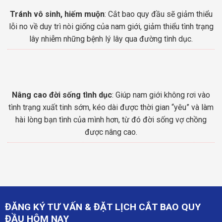
Tránh vô sinh, hiếm muộn
: Cắt bao quy đầu sẽ giảm thiểu
lỗi no về duy trì nòi giống của nam giới, giảm thiểu tình trạng
lây nhiễm những bệnh lý lây qua đường tình dục.
Nâng cao đời sống tình dục
: Giúp nam giới không rơi vào
tình trạng xuất tinh sớm, kéo dài được thời gian “yêu” và làm
hài lòng bạn tình của mình hơn, từ đó đời sống vợ chồng
được nâng cao.
ĐĂNG KÝ TƯ VẤN & ĐẶT LỊCH CẮT BAO QUY
ĐẦU HÔM NAY