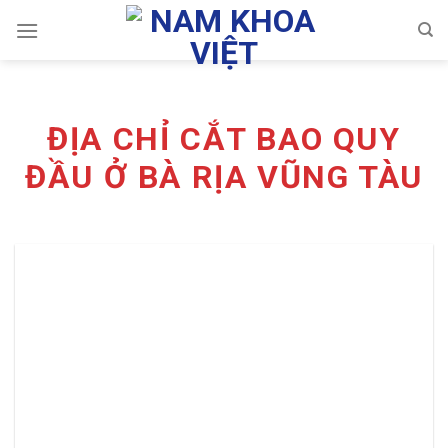
Skip
to
content
ĐỊA CHỈ CẮT BAO QUY
ĐẦU Ở BÀ RỊA VŨNG TÀU