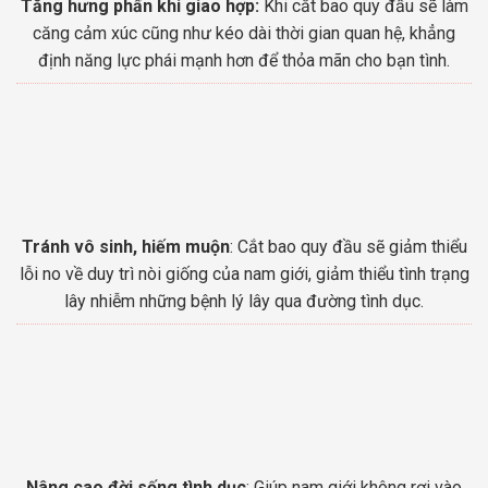
Tăng hưng phấn khi giao hợp:
Khi cắt bao quy đầu sẽ làm
căng cảm xúc cũng như kéo dài thời gian quan hệ, khẳng
định năng lực phái mạnh hơn để thỏa mãn cho bạn tình.
Tránh vô sinh, hiếm muộn
: Cắt bao quy đầu sẽ giảm thiểu
lỗi no về duy trì nòi giống của nam giới, giảm thiểu tình trạng
lây nhiễm những bệnh lý lây qua đường tình dục.
Nâng cao đời sống tình dục
: Giúp nam giới không rơi vào