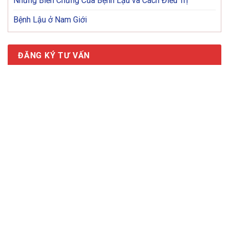
Những Biến Chứng Của Bệnh Lậu và Cách Điều Trị
Bệnh Lậu ở Nam Giới
ĐĂNG KÝ TƯ VẤN