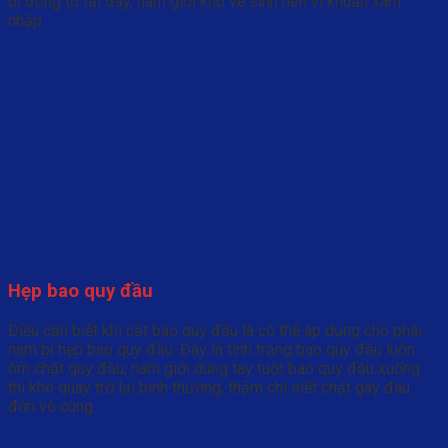
bị đóng tụ tại đây, nam giới khó vệ sinh nên vi khuẩn xâm
nhập.
Hẹp bao quy đầu
Điều cần biết khi cắt bao quy đầu là có thể áp dụng cho phái
nam bị hẹp bao quy đầu. Đây là tình trạng bao quy đầu luôn
ôm chặt quy đầu, nam giới dùng tay tuột bao quy đầu xuống
thì khó quay trở lại bình thường, thậm chí siết chặt gây đau
đớn vô cùng.