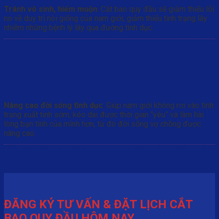
Tránh vô sinh, hiếm muộn
: Cắt bao quy đầu sẽ giảm thiểu lỗi
no về duy trì nòi giống của nam giới, giảm thiểu tình trạng lây
nhiễm những bệnh lý lây qua đường tình dục.
Nâng cao đời sống tình dục
: Giúp nam giới không rơi vào tình
trạng xuất tinh sớm, kéo dài được thời gian “yêu” và làm hài
lòng bạn tình của mình hơn, từ đó đời sống vợ chồng được
nâng cao.
ĐĂNG KÝ TƯ VẤN & ĐẶT LỊCH CẮT
BAO QUY ĐẦU HÔM NAY