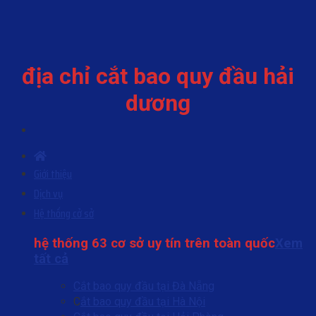
Skip
to
content
địa chỉ cắt bao quy đầu hải
dương
Giới thiệu
Dịch vụ
Hệ thống cở sở
hệ thống 63 cơ sở uy tín trên toàn quốc
Xem
tất cả
Cắt bao quy đầu tại Đà Nẵng
C
ắt bao quy đầu tại Hà Nội