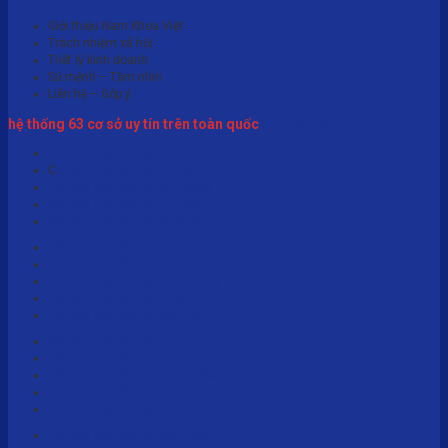
Giới thiệu Nam Khoa Việt
Trách nhiệm xã hội
Triết lý kinh doanh
Sứ mệnh – Tầm nhìn
Liên hệ – Góp ý
hệ thống 63 cơ sở uy tín trên toàn quốc
Xem tất cả
Cắt bao quy đầu tại Đà Nẵng
C
ắt bao quy đầu tại Hà Nội
Cắt bao quy đầu tại Hải Phòng
Cắt bao quy đầu tại TP HCM
Cắt bao quy đầu tại Vũng Tàu
Cắt bao quy đầu tại Bắc Giang
Cắt bao quy đầu tại Bắc Ninh
Cắt bao quy đầu tại Bình Dương
Cắt bao quy đầu tại Cà Mau
Cắt bao quy đầu tại Cần Thơ
Cắt bao quy đầu tại Hà Tĩnh
Cắt bao quy đầu tại Hải Dương
Cắt bao quy đầu tại Khánh Hòa
Cắt bao quy đầu tại Lạng Sơn
Cắt bao quy đầu tại Lào Cai
Cắt bao quy đầu tại Nam Định