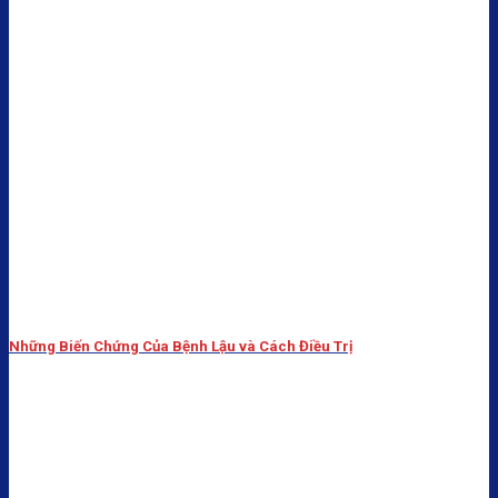
Những Biến Chứng Của Bệnh Lậu và Cách Điều Trị