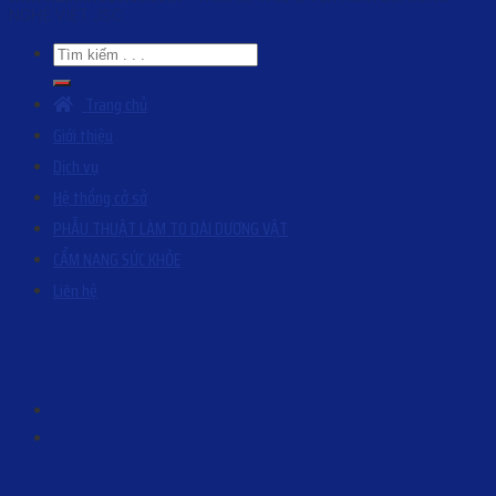
NGHỆ VIỆT JSC
Trang chủ
Giới thiệu
Dịch vụ
Hệ thống cở sở
PHẪU THUẬT LÀM TO DÀI DƯƠNG VẬT
CẨM NANG SỨC KHỎE
Liên hệ