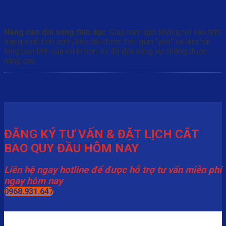
Nâng cao đời sống tình dục
: Giúp nam giới không rơi vào tình
trạng xuất tinh sớm, kéo dài được thời gian “yêu” và làm hài
lòng bạn tình của mình hơn, từ đó đời sống vợ chồng được
nâng cao.
ĐĂNG KÝ TƯ VẤN & ĐẶT LỊCH CẮT
BAO QUY ĐẦU HÔM NAY
Liên hệ ngay hotline để được hỗ trợ tư vấn miễn phí
ngay hôm nay
0968.931.647