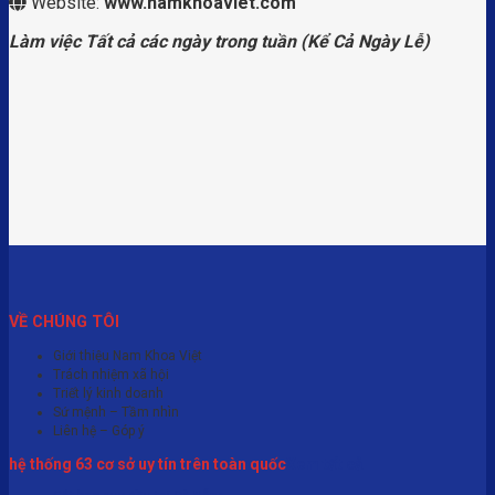
Website:
www.namkhoaviet.com
Làm việc Tất cả các ngày trong tuần (Kể Cả Ngày Lễ)
VỀ CHÚNG TÔI
Giới thiệu Nam Khoa Việt
Trách nhiệm xã hội
Triết lý kinh doanh
Sứ mệnh – Tầm nhìn
Liên hệ – Góp ý
hệ thống 63 cơ sở uy tín trên toàn quốc
Xem tất cả