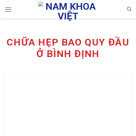
Skip
to
content
CHỮA HẸP BAO QUY ĐẦU
Ở BÌNH ĐỊNH