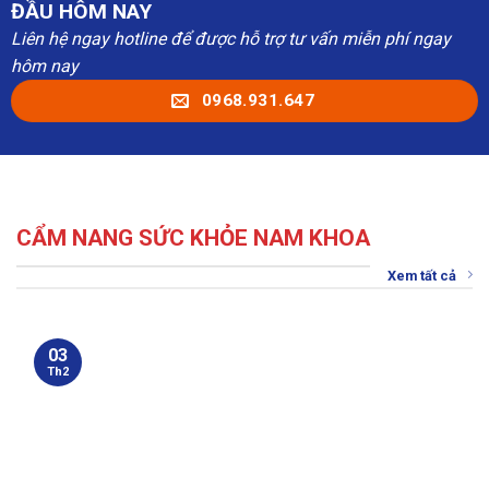
ĐẦU HÔM NAY
Liên hệ ngay hotline để được hỗ trợ tư vấn miễn phí ngay
hôm nay
0968.931.647
CẨM NANG SỨC KHỎE NAM KHOA
Xem tất cả
03
Th2