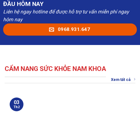
ĐẦU HÔM NAY
Liên hệ ngay hotline để được hỗ trợ tư vấn miễn phí ngay
hôm nay
0968.931.647
CẨM NANG SỨC KHỎE NAM KHOA
Xem tất cả
03
Th2