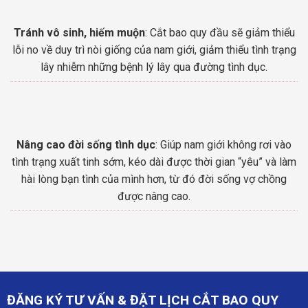
Tránh vô sinh, hiếm muộn
: Cắt bao quy đầu sẽ giảm thiểu
lỗi no về duy trì nòi giống của nam giới, giảm thiểu tình trạng
lây nhiễm những bệnh lý lây qua đường tình dục.
Nâng cao đời sống tình dục
: Giúp nam giới không rơi vào
tình trạng xuất tinh sớm, kéo dài được thời gian “yêu” và làm
hài lòng bạn tình của mình hơn, từ đó đời sống vợ chồng
được nâng cao.
ĐĂNG KÝ TƯ VẤN & ĐẶT LỊCH CẮT BAO QUY