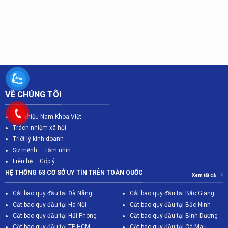
VỀ CHÚNG TÔI
Giới thiệu Nam Khoa Việt
Trách nhiệm xã hội
Triết lý kinh doanh
Sứ mệnh – Tầm nhìn
Liên hệ – Góp ý
HỆ THỐNG 63 CƠ SỞ UY TÍN TRÊN TOÀN QUỐC
Xem tất cả
Cắt bao quy đầu tại Đà Nẵng
Cắt bao quy đầu tại Bắc Giang
C
ắt bao quy đầu tại Hà Nội
Cắt bao quy đầu tại Bắc Ninh
Cắt bao quy đầu tại Hải Phòng
Cắt bao quy đầu tại Bình Dương
Cắt bao quy đầu tại TP HCM
Cắt bao quy đầu tại Cà Mau