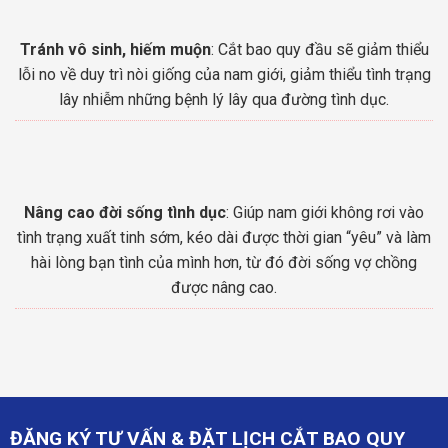
Tránh vô sinh, hiếm muộn
: Cắt bao quy đầu sẽ giảm thiểu
lỗi no về duy trì nòi giống của nam giới, giảm thiểu tình trạng
lây nhiễm những bệnh lý lây qua đường tình dục.
Nâng cao đời sống tình dục
: Giúp nam giới không rơi vào
tình trạng xuất tinh sớm, kéo dài được thời gian “yêu” và làm
hài lòng bạn tình của mình hơn, từ đó đời sống vợ chồng
được nâng cao.
ĐĂNG KÝ TƯ VẤN & ĐẶT LỊCH CẮT BAO QUY