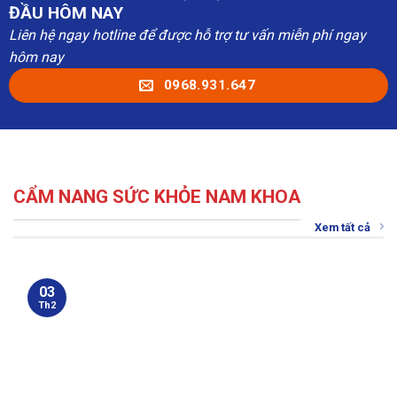
ĐẦU HÔM NAY
Liên hệ ngay hotline để được hỗ trợ tư vấn miễn phí ngay
hôm nay
0968.931.647
CẨM NANG SỨC KHỎE NAM KHOA
Xem tất cả
03
Th2