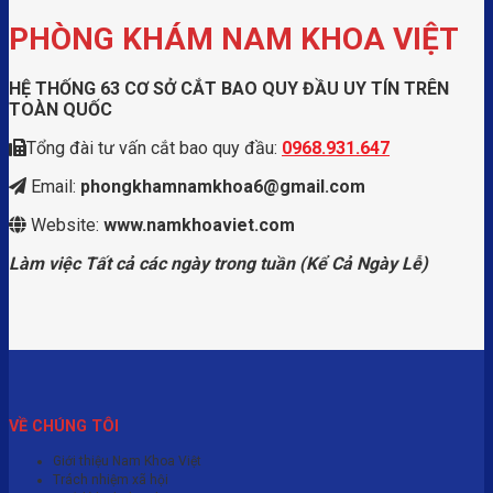
PHÒNG KHÁM NAM KHOA VIỆT
HỆ THỐNG 63 CƠ SỞ CẮT BAO QUY ĐẦU UY TÍN TRÊN
TOÀN QUỐC
Tổng đài tư vấn cắt bao quy đầu:
0968.931.647
Email:
phongkhamnamkhoa6@gmail.com
Website:
www.namkhoaviet.com
Làm việc Tất cả các ngày trong tuần (Kể Cả Ngày Lễ)
VỀ CHÚNG TÔI
Giới thiệu Nam Khoa Việt
Trách nhiệm xã hội