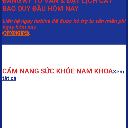
ĐĂNG KÝ TƯ VẤN & ĐẶT LỊCH CẮT
BAO QUY ĐẦU HÔM NAY
Liên hệ ngay hotline để được hỗ trợ tư vấn miễn phí
ngay hôm nay
0968.931.647
CẨM NANG SỨC KHỎE NAM KHOA
Xem
tất cả