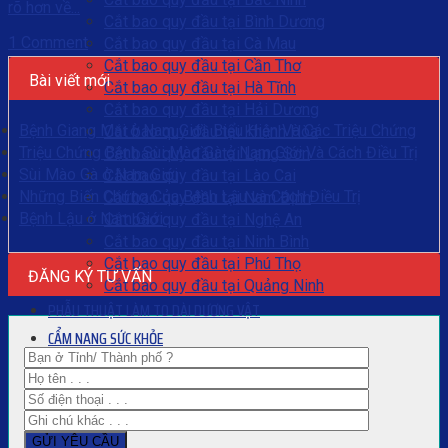
rõ hơn về...
Cắt bao quy đầu tại Bình Dương
1 Comment
Cắt bao quy đầu tại Cà Mau
Cắt bao quy đầu tại Cần Thơ
Bài viết mới
Cắt bao quy đầu tại Hà Tĩnh
Cắt bao quy đầu tại Hải Dương
Bệnh Giang Mai ở Nam Giới. Biểu Hiện Và Các Triệu Chứng
Cắt bao quy đầu tại Khánh Hòa
Triệu Chứng Bệnh Sùi Mào Gà ở Nam Giới Và Cách Điều Trị
Cắt bao quy đầu tại Lạng Sơn
Sùi Mào Gà ở Nam Giới
Cắt bao quy đầu tại Lào Cai
Những Biến Chứng Của Bệnh Lậu và Cách Điều Trị
Cắt bao quy đầu tại Nam Định
Bệnh Lậu ở Nam Giới
Cắt bao quy đầu tại Nghệ An
Cắt bao quy đầu tại Ninh Bình
Cắt bao quy đầu tại Phú Thọ
ĐĂNG KÝ TƯ VẤN
Cắt bao quy đầu tại Quảng Ninh
PHẪU THUẬT LÀM TO DÀI DƯƠNG VẬT
CẨM NANG SỨC KHỎE
Liên hệ