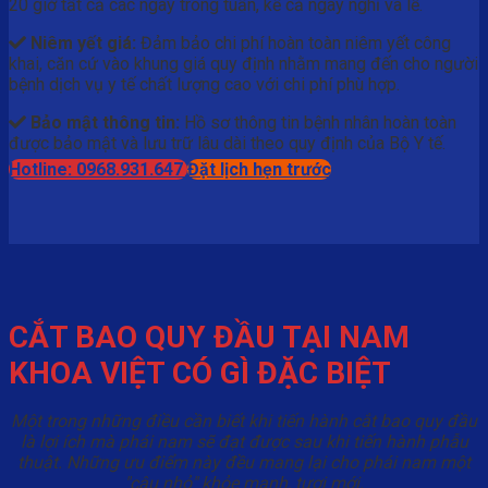
20 giờ tất cả các ngày trong tuần, kể cả ngày nghỉ và lễ.
Niêm yết giá:
Đảm bảo chi phí hoàn toàn niêm yết công
khai, căn cứ vào khung giá quy định nhằm mang đến cho người
bệnh dịch vụ y tế chất lượng cao với chi phí phù hợp.
Bảo mật thông tin:
Hồ sơ thông tin bệnh nhân hoàn toàn
được bảo mật và lưu trữ lâu dài theo quy định của Bộ Y tế.
Hotline: 0968.931.647
Đặt lịch hẹn trước
CẮT BAO QUY ĐẦU TẠI NAM
KHOA VIỆT CÓ GÌ ĐẶC BIỆT
Một trong những điều cần biết khi tiến hành cắt bao quy đầu
là lợi ích mà phái nam sẽ đạt được sau khi tiến hành phẫu
thuật. Những ưu điểm này đều mang lại cho phái nam một
"cậu nhỏ" khỏe mạnh, tươi mới.