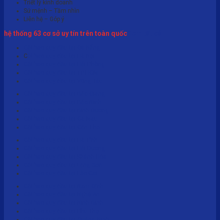
Triết lý kinh doanh
Sứ mệnh – Tầm nhìn
Liên hệ – Góp ý
hệ thống 63 cơ sở uy tín trên toàn quốc
Xem tất cả
Cắt bao quy đầu tại Đà Nẵng
C
ắt bao quy đầu tại Hà Nội
Cắt bao quy đầu tại Hải Phòng
Cắt bao quy đầu tại TP HCM
Cắt bao quy đầu tại Vũng Tàu
Cắt bao quy đầu tại Bắc Giang
Cắt bao quy đầu tại Bắc Ninh
Cắt bao quy đầu tại Bình Dương
Cắt bao quy đầu tại Cà Mau
Cắt bao quy đầu tại Cần Thơ
Cắt bao quy đầu tại Hà Tĩnh
Cắt bao quy đầu tại Hải Dương
Cắt bao quy đầu tại Khánh Hòa
Cắt bao quy đầu tại Lạng Sơn
Cắt bao quy đầu tại Lào Cai
Cắt bao quy đầu tại Nam Định
Cắt bao quy đầu tại Nghệ An
Cắt bao quy đầu tại Ninh Bình
Cắt bao quy đầu tại Phú Thọ
Cắt bao quy đầu tại Quảng Ninh