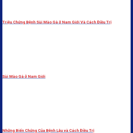
Triệu Chứng Bệnh Sùi Mào Gà ở Nam Giới Và Cách Điều Trị
Sùi Mào Gà ở Nam Giới
Những Biến Chứng Của Bệnh Lậu và Cách Điều Trị