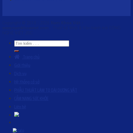
Copyright © 2010 - 2026
Nam Khoa Việt -
www.namkhoaviet.com
- Thiết kế Web & Vận hành bởi CÔNG
NGHỆ VIỆT JSC
Trang chủ
Giới thiệu
Dịch vụ
Hệ thống cở sở
PHẪU THUẬT LÀM TO DÀI DƯƠNG VẬT
CẨM NANG SỨC KHỎE
Liên hệ