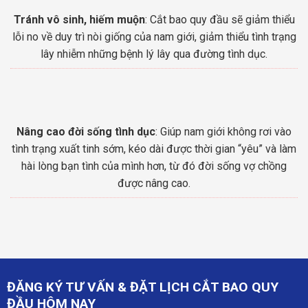
Tránh vô sinh, hiếm muộn
: Cắt bao quy đầu sẽ giảm thiểu
lỗi no về duy trì nòi giống của nam giới, giảm thiểu tình trạng
lây nhiễm những bệnh lý lây qua đường tình dục.
Nâng cao đời sống tình dục
: Giúp nam giới không rơi vào
tình trạng xuất tinh sớm, kéo dài được thời gian “yêu” và làm
hài lòng bạn tình của mình hơn, từ đó đời sống vợ chồng
được nâng cao.
ĐĂNG KÝ TƯ VẤN & ĐẶT LỊCH CẮT BAO QUY
ĐẦU HÔM NAY