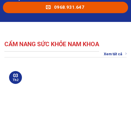
0968.931.647
CẨM NANG SỨC KHỎE NAM KHOA
Xem tất cả
03
Th2