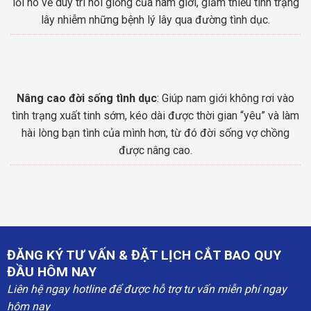
lỗi no về duy trì nòi giống của nam giới, giảm thiểu tình trạng
lây nhiễm những bệnh lý lây qua đường tình dục.
Nâng cao đời sống tình dục
: Giúp nam giới không rơi vào
tình trạng xuất tinh sớm, kéo dài được thời gian “yêu” và làm
hài lòng bạn tình của mình hơn, từ đó đời sống vợ chồng
được nâng cao.
ĐĂNG KÝ TƯ VẤN & ĐẶT LỊCH CẮT BAO QUY
ĐẦU HÔM NAY
Liên hệ ngay hotline để được hỗ trợ tư vấn miễn phí ngay
hôm nay