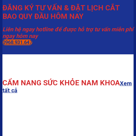
ĐĂNG KÝ TƯ VẤN & ĐẶT LỊCH CẮT
BAO QUY ĐẦU HÔM NAY
Liên hệ ngay hotline để được hỗ trợ tư vấn miễn phí
ngay hôm nay
0968.931.647
CẨM NANG SỨC KHỎE NAM KHOA
Xem
tất cả