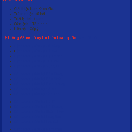
Giới thiệu Nam Khoa Việt
Trách nhiệm xã hội
Triết lý kinh doanh
Sứ mệnh – Tầm nhìn
Liên hệ – Góp ý
hệ thống 63 cơ sở uy tín trên toàn quốc
Xem tất cả
Cắt bao quy đầu tại Đà Nẵng
C
ắt bao quy đầu tại Hà Nội
Cắt bao quy đầu tại Hải Phòng
Cắt bao quy đầu tại TP HCM
Cắt bao quy đầu tại Vũng Tàu
Cắt bao quy đầu tại Bắc Giang
Cắt bao quy đầu tại Bắc Ninh
Cắt bao quy đầu tại Bình Dương
Cắt bao quy đầu tại Cà Mau
Cắt bao quy đầu tại Cần Thơ
Cắt bao quy đầu tại Hà Tĩnh
Cắt bao quy đầu tại Hải Dương
Cắt bao quy đầu tại Khánh Hòa
Cắt bao quy đầu tại Lạng Sơn
Cắt bao quy đầu tại Lào Cai
Cắt bao quy đầu tại Nam Định