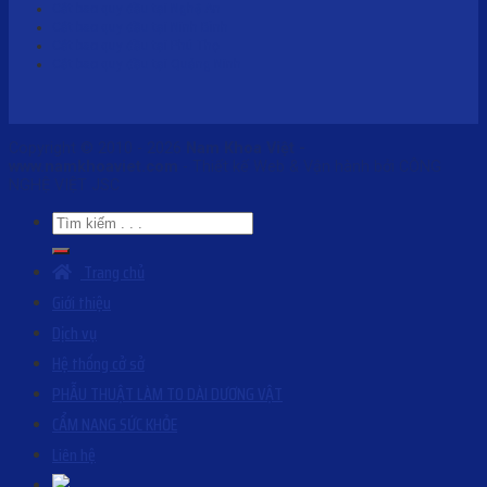
Cắt bao quy đầu tại Nghệ An
Cắt bao quy đầu tại Ninh Bình
Cắt bao quy đầu tại Phú Thọ
Cắt bao quy đầu tại Quảng Ninh
Copyright © 2010 - 2026
Nam Khoa Việt -
www.namkhoaviet.com
- Thiết kế Web & Vận hành bởi CÔNG
NGHỆ VIỆT JSC
Trang chủ
Giới thiệu
Dịch vụ
Hệ thống cở sở
PHẪU THUẬT LÀM TO DÀI DƯƠNG VẬT
CẨM NANG SỨC KHỎE
Liên hệ