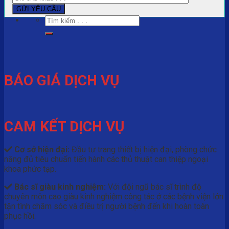
BÁO GIÁ DỊCH VỤ
CAM KẾT DỊCH VỤ
Cơ sở hiện đại:
Đầu tư trang thiết bị hiện đại, phòng chức
năng đủ tiêu chuẩn tiến hành các thủ thuật can thiệp ngoại
khoa phức tạp.
Bác sĩ giàu kinh nghiệm:
Với đội ngũ bác sĩ trình độ
chuyên môn cao giàu kinh nghiệm công tác ở các bệnh viện lớn
tận tình chăm sóc và điều trị người bệnh đến khi hoàn toàn
phục hồi.