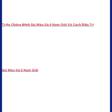
Triệu Chứng Bệnh Sùi Mào Gà ở Nam Giới Và Cách Điều Trị
Sùi Mào Gà ở Nam Giới