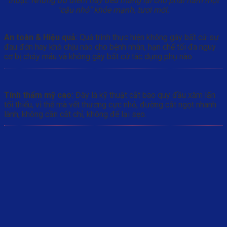
thuật. Những ưu điểm này đều mang lại cho phái nam một
"cậu nhỏ" khỏe mạnh, tươi mới.
An toàn & Hiệu quả:
Quá trình thực hiện không gây bất cứ sự
đau đớn hay khó chịu nào cho bệnh nhân, hạn chế tối đa nguy
cơ bị chảy máu và không gây bất cứ tác dụng phụ nào.
Tính thẩm mỹ cao:
Đây là kỹ thuật cắt bao quy đầu xâm lấn
tối thiểu, vì thế mà vết thương cực nhỏ, đường cắt ngọt nhanh
lành, không cần cắt chỉ, không để lại sẹo.