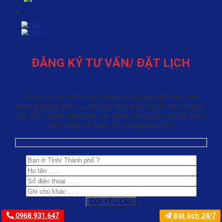
ĐĂNG KÝ TƯ VẤN/ ĐẶT LỊCH
Chúng tôi tự tin là một trong những phòng khám tiên
phong trong dịch vụ cắt bao quy đầu, được các chuyên
gia đầu ngành đánh giá cao cùng đông đảo người dùng
trên khắp cả nước tin tưởng lựa chọn
0968.931.647
Đặt lịch 24/7