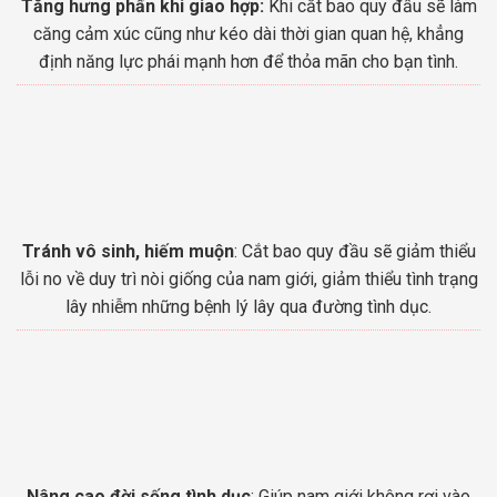
Tăng hưng phấn khi giao hợp:
Khi cắt bao quy đầu sẽ làm
căng cảm xúc cũng như kéo dài thời gian quan hệ, khẳng
định năng lực phái mạnh hơn để thỏa mãn cho bạn tình.
Tránh vô sinh, hiếm muộn
: Cắt bao quy đầu sẽ giảm thiểu
lỗi no về duy trì nòi giống của nam giới, giảm thiểu tình trạng
lây nhiễm những bệnh lý lây qua đường tình dục.
Nâng cao đời sống tình dục
: Giúp nam giới không rơi vào