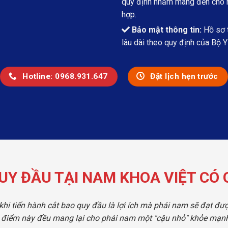
quy định nhằm mang đến cho ng
hợp.
Bảo mật thông tin:
Hồ sơ t
lâu dài theo quy định của Bộ Y 
Hotline: 0968.931.647
Đặt lịch hẹn trước
UY ĐẦU TẠI NAM KHOA VIỆT CÓ G
khi tiến hành cắt bao quy đầu là lợi ích mà phái nam sẽ đạt đượ
điểm này đều mang lại cho phái nam một "cậu nhỏ" khỏe mạnh,