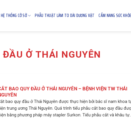
HỆ THỐNG CỞ SỞ
PHẪU THUẬT LÀM TO DÀI DƯƠNG VẬT
CẨM NANG SỨC KHỎ
 ĐẦU Ở THÁI NGUYÊN
CẮT BAO QUY ĐẦU Ở THÁI NGUYÊN – BỆNH VIỆN TW THÁI
NGUYÊN
ắt bao quy đầu ở Thái Nguyên được thực hiện bởi bác sĩ nam khoa t
iện trung ương Thái Nguyên. Quá trình tiểu phẫu cắt bao quy đầu đư
iện bằng phương pháp máy stapler Surkon. Tiểu phẫu cắt và khâu tự..