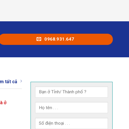
0968.931.647
m tất cả
à ở