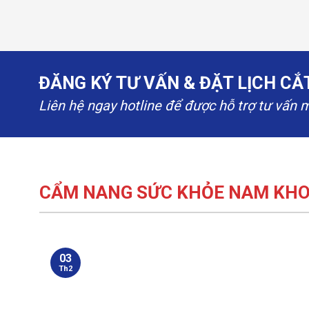
ĐĂNG KÝ TƯ VẤN & ĐẶT LỊCH C
Liên hệ ngay hotline để được hỗ trợ tư vấn 
CẨM NANG SỨC KHỎE NAM KH
03
Th2