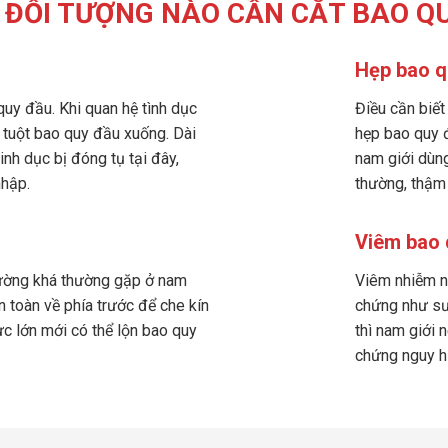
ĐỐI TƯỢNG NÀO CẦN CẮT BAO Q
Hẹp bao q
quy đầu. Khi quan hệ tình dục
Điều cần biết
ể tuột bao quy đầu xuống. Dài
hẹp bao quy đ
inh dục bị đóng tụ tại đây,
nam giới dùng
nhập.
thường, thậm 
Viêm bao 
hường khá thường gặp ở nam
Viêm nhiễm n
n toàn về phía trước để che kín
chứng như sưn
c lớn mới có thể lộn bao quy
thì nam giới 
chứng nguy h