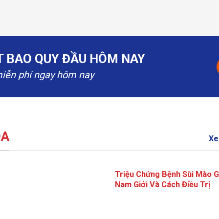
ẮT BAO QUY ĐẦU HÔM NAY
miễn phí ngay hôm nay
OA
Xe
Triệu Chứng Bệnh Sùi Mào G
Nam Giới Và Cách Điều Trị