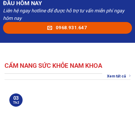
ĐẦU HÔM NAY
Liên hệ ngay hotline để được hỗ trợ tư vấn miễn phí ngay
hôm nay
0968.931.647
CẨM NANG SỨC KHỎE NAM KHOA
Xem tất cả
03
Th2