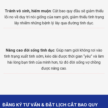
Tránh vô sinh, hiếm muộn
: Cắt bao quy đầu sẽ giảm thiểu
lỗi no về duy trì nòi giống của nam giới, giảm thiểu tình trạng
lây nhiễm những bệnh lý lây qua đường tình dục.
Nâng cao đời sống tình dục
: Giúp nam giới không rơi vào
tình trạng xuất tinh sớm, kéo dài được thời gian “yêu” và làm
hài lòng bạn tình của mình hơn, từ đó đời sống vợ chồng
được nâng cao.
ĐĂNG KÝ TƯ VẤN & ĐẶT LỊCH CẮT BAO QUY