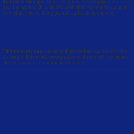
An toàn & Hiệu quả:
Quá trình thực hiện không gây bất cứ sự
đau đớn hay khó chịu nào cho bệnh nhân, hạn chế tối đa nguy
cơ bị chảy máu và không gây bất cứ tác dụng phụ nào.
Tính thẩm mỹ cao:
Đây là kỹ thuật cắt bao quy đầu xâm lấn
tối thiểu, vì thế mà vết thương cực nhỏ, đường cắt ngọt nhanh
lành, không cần cắt chỉ, không để lại sẹo.