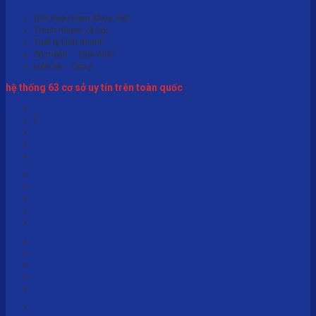
Giới thiệu Nam Khoa Việt
Trách nhiệm xã hội
Triết lý kinh doanh
Sứ mệnh – Tầm nhìn
Liên hệ – Góp ý
hệ thống 63 cơ sở uy tín trên toàn quốc
Xem tất cả
Cắt bao quy đầu tại Đà Nẵng
C
ắt bao quy đầu tại Hà Nội
Cắt bao quy đầu tại Hải Phòng
Cắt bao quy đầu tại TP HCM
Cắt bao quy đầu tại Vũng Tàu
Cắt bao quy đầu tại Bắc Giang
Cắt bao quy đầu tại Bắc Ninh
Cắt bao quy đầu tại Bình Dương
Cắt bao quy đầu tại Cà Mau
Cắt bao quy đầu tại Cần Thơ
Cắt bao quy đầu tại Hà Tĩnh
Cắt bao quy đầu tại Hải Dương
Cắt bao quy đầu tại Khánh Hòa
Cắt bao quy đầu tại Lạng Sơn
Cắt bao quy đầu tại Lào Cai
Cắt bao quy đầu tại Nam Định