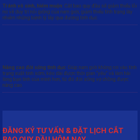
Tránh vô sinh, hiếm muộn
: Cắt bao quy đầu sẽ giảm thiểu lỗi
no về duy trì nòi giống của nam giới, giảm thiểu tình trạng lây
nhiễm những bệnh lý lây qua đường tình dục.
Nâng cao đời sống tình dục
: Giúp nam giới không rơi vào tình
trạng xuất tinh sớm, kéo dài được thời gian “yêu” và làm hài
lòng bạn tình của mình hơn, từ đó đời sống vợ chồng được
nâng cao.
ĐĂNG KÝ TƯ VẤN & ĐẶT LỊCH CẮT
BAO QUY ĐẦU HÔM NAY