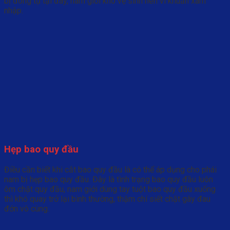
bị đóng tụ tại đây, nam giới khó vệ sinh nên vi khuẩn xâm
nhập.
Hẹp bao quy đầu
Điều cần biết khi cắt bao quy đầu là có thể áp dụng cho phái
nam bị hẹp bao quy đầu. Đây là tình trạng bao quy đầu luôn
ôm chặt quy đầu, nam giới dùng tay tuột bao quy đầu xuống
thì khó quay trở lại bình thường, thậm chí siết chặt gây đau
đớn vô cùng.