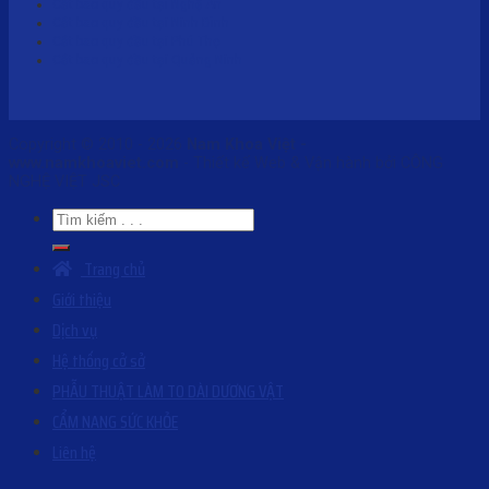
Cắt bao quy đầu tại Nghệ An
Cắt bao quy đầu tại Ninh Bình
Cắt bao quy đầu tại Phú Thọ
Cắt bao quy đầu tại Quảng Ninh
Copyright © 2010 - 2026
Nam Khoa Việt -
www.namkhoaviet.com
- Thiết kế Web & Vận hành bởi CÔNG
NGHỆ VIỆT JSC
Trang chủ
Giới thiệu
Dịch vụ
Hệ thống cở sở
PHẪU THUẬT LÀM TO DÀI DƯƠNG VẬT
CẨM NANG SỨC KHỎE
Liên hệ