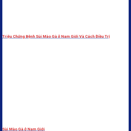
Triệu Chứng Bệnh Sùi Mào Gà ở Nam Giới Và Cách Điều Trị
Sùi Mào Gà ở Nam Giới