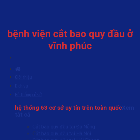
Skip
to
content
bệnh viện cắt bao quy đầu ở
vĩnh phúc
Giới thiệu
Dịch vụ
Hệ thống cở sở
hệ thống 63 cơ sở uy tín trên toàn quốc
Xem
tất cả
Cắt bao quy đầu tại Đà Nẵng
C
ắt bao quy đầu tại Hà Nội