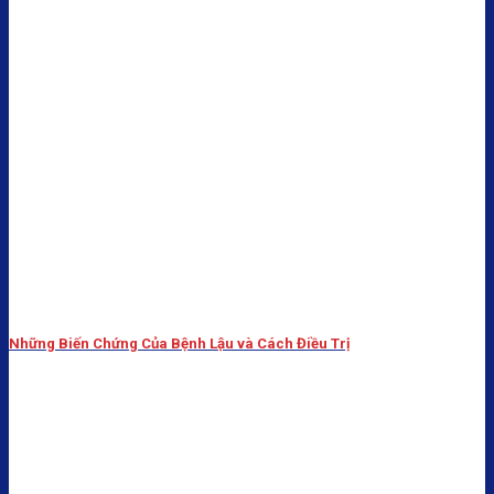
Những Biến Chứng Của Bệnh Lậu và Cách Điều Trị