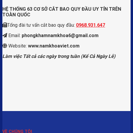
HỆ THỐNG 63 CƠ SỞ CẮT BAO QUY ĐẦU UY TÍN TRÊN
TOÀN QUỐC
Tổng đài tư vấn cắt bao quy đầu:
0968.931.647
Email:
phongkhamnamkhoa6@gmail.com
Website:
www.namkhoaviet.com
Làm việc Tất cả các ngày trong tuần (Kể Cả Ngày Lễ)
VỀ CHÚNG TÔI