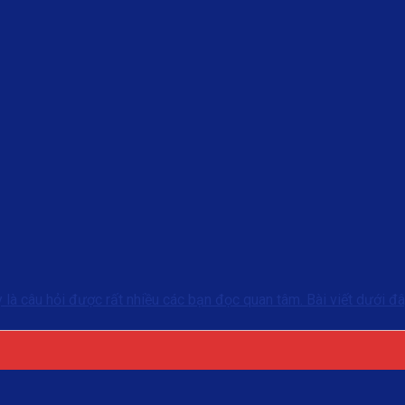
y là câu hỏi được rất nhiều các bạn đọc quan tâm. Bài viết dưới đâ