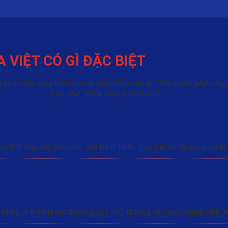
VIỆT CÓ GÌ ĐẶC BIỆT
u là lợi ích mà phái nam sẽ đạt được sau khi tiến hành phẫu t
"cậu nhỏ" khỏe mạnh, tươi mới.
au đớn hay khó chịu nào cho bệnh nhân, hạn chế tối đa nguy cơ b
thiểu, vì thế mà vết thương cực nhỏ, đường cắt ngọt nhanh lành, k