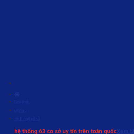
Skip
to
content
Giới thiệu
Dịch vụ
Hệ thống cở sở
hệ thống 63 cơ sở uy tín trên toàn quốc
Xem tấ