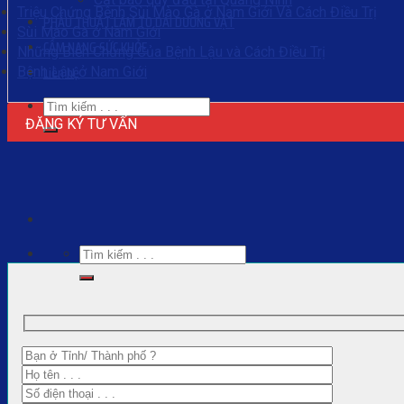
Triệu Chứng Bệnh Sùi Mào Gà ở Nam Giới Và Cách Điều Trị
PHẪU THUẬT LÀM TO DÀI DƯƠNG VẬT
Sùi Mào Gà ở Nam Giới
CẨM NANG SỨC KHỎE
Những Biến Chứng Của Bệnh Lậu và Cách Điều Trị
Liên hệ
Bệnh Lậu ở Nam Giới
ĐĂNG KÝ TƯ VẤN