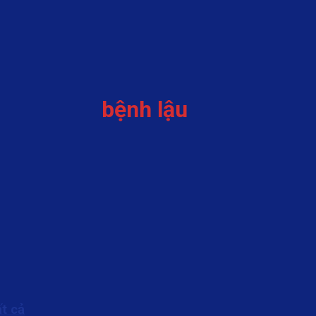
bệnh lậu
t cả