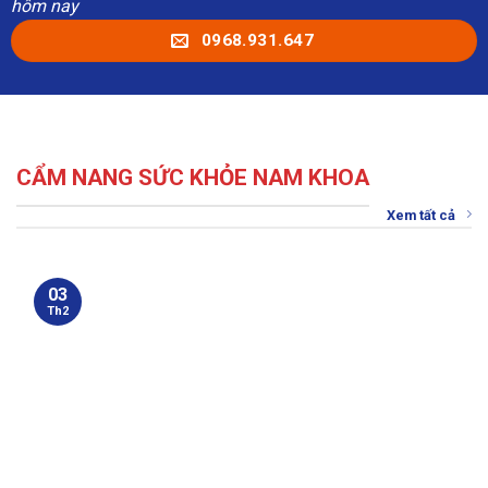
hôm nay
0968.931.647
CẨM NANG SỨC KHỎE NAM KHOA
Xem tất cả
03
Th2