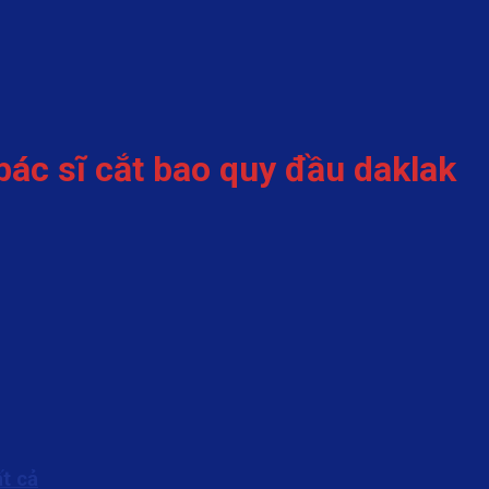
bác sĩ cắt bao quy đầu daklak
t cả