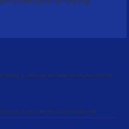
h vụ y tế chất lượng cao với chi phí phù hợp.
huật. Những ưu điểm này đều mang lại cho phái nam một
ị chảy máu và không gây bất cứ tác dụng phụ nào.