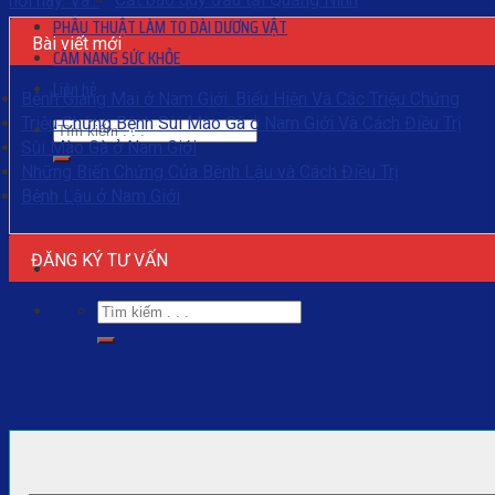
hỏi này. Và...
PHẪU THUẬT LÀM TO DÀI DƯƠNG VẬT
Bài viết mới
CẨM NANG SỨC KHỎE
Liên hệ
Bệnh Giang Mai ở Nam Giới. Biểu Hiện Và Các Triệu Chứng
Triệu Chứng Bệnh Sùi Mào Gà ở Nam Giới Và Cách Điều Trị
Sùi Mào Gà ở Nam Giới
Những Biến Chứng Của Bệnh Lậu và Cách Điều Trị
Bệnh Lậu ở Nam Giới
ĐĂNG KÝ TƯ VẤN