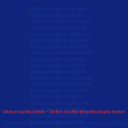
Cắt bao quy đầu tại Đà Nẵng
C
ắt bao quy đầu tại Hà Nội
Cắt bao quy đầu tại Hải Phòng
Cắt bao quy đầu tại TP HCM
Cắt bao quy đầu tại Vũng Tàu
Cắt bao quy đầu tại Bắc Giang
Cắt bao quy đầu tại Bắc Ninh
Cắt bao quy đầu tại Bình Dương
Cắt bao quy đầu tại Cà Mau
Cắt bao quy đầu tại Cần Thơ
Cắt bao quy đầu tại Hà Tĩnh
Cắt bao quy đầu tại Hải Dương
Cắt bao quy đầu tại Khánh Hòa
Cắt bao quy đầu tại Lạng Sơn
Cắt bao quy đầu tại Lào Cai
Cắt bao quy đầu tại Nam Định
Cắt bao quy đầu tại Nghệ An
Cắt Bao Quy Đầu Daklak – Cắt Bao Quy Đầu Bằng Máy Stapler Surkon
Cắt bao quy đầu tại Ninh Bình
Cắt bao quy đầu tại Phú Thọ
Cắt bao quy đầu Daklak ở đâu?. Công nghệ cắt bao quy đầu là gì
Cắt bao quy đầu tại Quảng Ninh