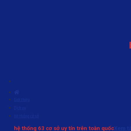
Skip
to
content
Giới thiệu
Dịch vụ
Hệ thống cở sở
hệ thống 63 cơ sở uy tín trên toàn quốc
Xem tấ