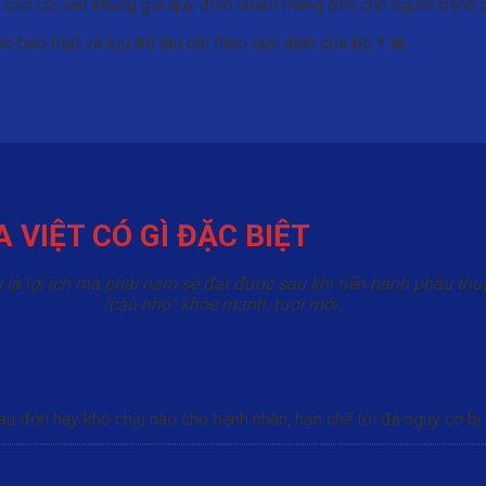
 căn cứ vào khung giá quy định nhằm mang đến cho người bệnh dịc
 bảo mật và lưu trữ lâu dài theo quy định của Bộ Y tế.
VIỆT CÓ GÌ ĐẶC BIỆT
u là lợi ích mà phái nam sẽ đạt được sau khi tiến hành phẫu t
"cậu nhỏ" khỏe mạnh, tươi mới.
au đớn hay khó chịu nào cho bệnh nhân, hạn chế tối đa nguy cơ b