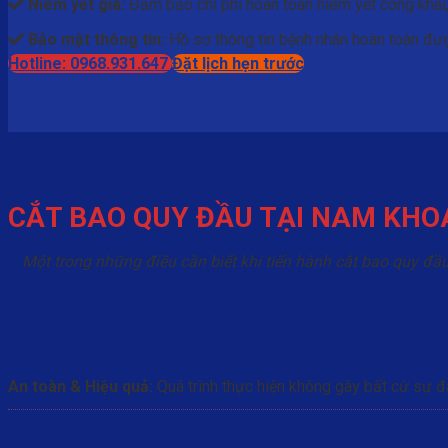
Niêm yết giá:
Đảm bảo chi phí hoàn toàn niêm yết công khai,
Bảo mật thông tin:
Hồ sơ thông tin bệnh nhân hoàn toàn được
Hotline: 0968.931.647
Đặt lịch hẹn trước
CẮT BAO QUY ĐẦU TẠI NAM KHOA 
Một trong những điều cần biết khi tiến hành cắt bao quy đầ
An toàn & Hiệu quả:
Quá trình thực hiện không gây bất cứ sự đ