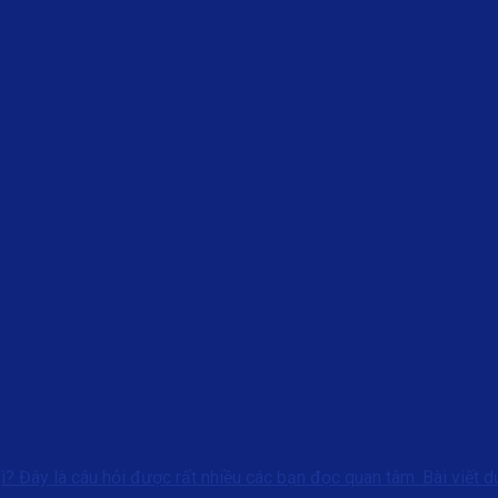
? Đây là câu hỏi được rất nhiều các bạn đọc quan tâm. Bài viết dư