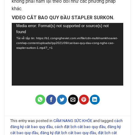
không phải nằm lại theo dõi như các phương pháp
khác.
VIDEO CẮT BAO QUY ĐẦU STAPLER SURKON.
Trình
Media error: Format(s) not supported or source(s) not
found
chơi
Tải về tập tin: https://b1.congngheviet.com.vn/file/cdn-multi/namkhoaviet-
Video
com/wp-content/uploads//pp2021/09/cat-bao-quy-dau-cong-nghe-cao-
stapler-surkon-1.mp4?_=1
This entry was posted in
CẨM NANG SỨC KHỎE
and tagged
cách
đăng ký cắt bao quy đầu
,
cách đặt lịch cắt bao quy đầu
,
đăng ký
cắt bao quy đầu
,
đăng ký đặt lịch cắt bao quy đầu
,
đặt lịch cắt