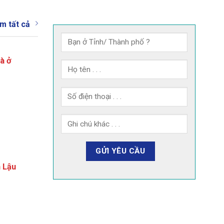
m tất cả
à ở
 Lậu