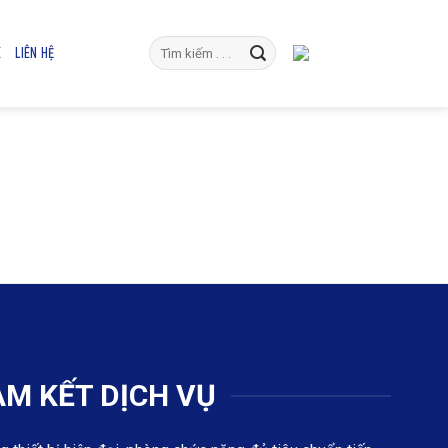
E
LIÊN HỆ
M KẾT DỊCH VỤ