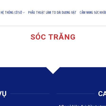
HỆ THỐNG CỞ SỞ
PHẪU THUẬT LÀM TO DÀI DƯƠNG VẬT
CẨM NANG SỨC KHỎ
SÓC TRĂNG
VỤ
CA