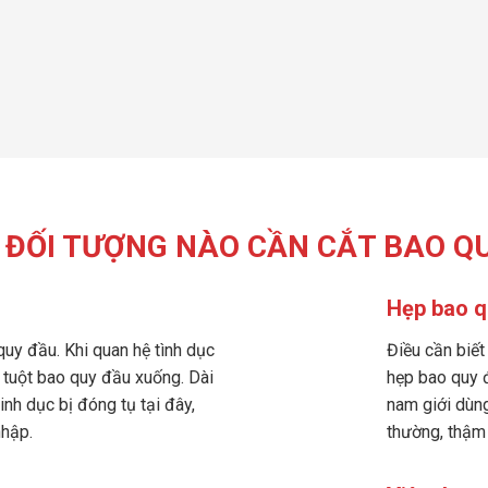
ĐỐI TƯỢNG NÀO CẦN CẮT BAO Q
Hẹp bao q
quy đầu. Khi quan hệ tình dục
Điều cần biết
ể tuột bao quy đầu xuống. Dài
hẹp bao quy đ
inh dục bị đóng tụ tại đây,
nam giới dùng
nhập.
thường, thậm 