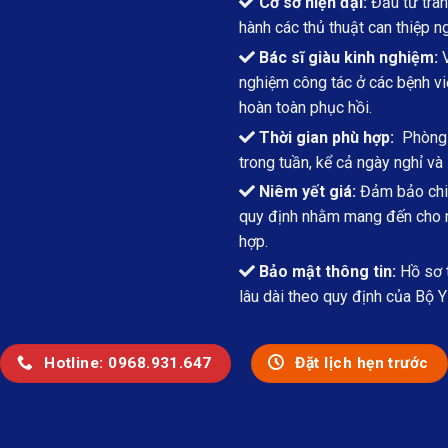
Cơ sở hiện đại:
Đầu tư tran
hành các thủ thuật can thiệp n
Bác sĩ giàu kinh nghiệm:
V
nghiệm công tác ở các bệnh việ
hoàn toàn phục hồi.
Thời gian phù hợp:
Phòng k
trong tuần, kể cả ngày nghỉ và 
Niêm yết giá:
Đảm bảo chi 
quy định nhằm mang đến cho ng
hợp.
Bảo mật thông tin:
Hồ sơ t
lâu dài theo quy định của Bộ Y 
Hotline: 0968.931.647
Đặt lịch hẹn trước