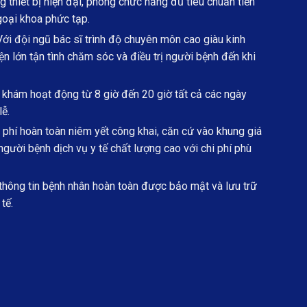
g thiết bị hiện đại, phòng chức năng đủ tiêu chuẩn tiến
goại khoa phức tạp.
ới đội ngũ bác sĩ trình độ chuyên môn cao giàu kinh
n lớn tận tình chăm sóc và điều trị người bệnh đến khi
hám hoạt động từ 8 giờ đến 20 giờ tất cả các ngày
lễ.
phí hoàn toàn niêm yết công khai, căn cứ vào khung giá
ười bệnh dịch vụ y tế chất lượng cao với chi phí phù
hông tin bệnh nhân hoàn toàn được bảo mật và lưu trữ
tế.