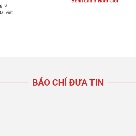
Bệnh Lậu ở Nam Giới
g ra
ài viết
BÁO CHÍ ĐƯA TIN