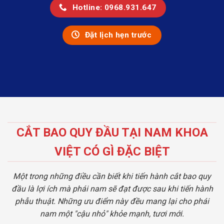
Hotline: 0968.931.647
Đặt lịch hẹn trước
CẮT BAO QUY ĐẦU TẠI NAM KHOA
VIỆT CÓ GÌ ĐẶC BIỆT
Một trong những điều cần biết khi tiến hành cắt bao quy
đầu là lợi ích mà phái nam sẽ đạt được sau khi tiến hành
phẫu thuật. Những ưu điểm này đều mang lại cho phái
nam một "cậu nhỏ" khỏe mạnh, tươi mới.