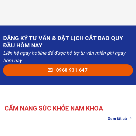
ĐĂNG KÝ TƯ VẤN & ĐẶT LỊCH CẮT BAO QUY
ĐẦU HÔM NAY
Liên hệ ngay hotline để được hỗ trợ tư vấn miễn phí ngay
hôm nay
0968.931.647
CẨM NANG SỨC KHỎE NAM KHOA
Xem tất cả