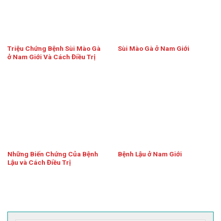
Triệu Chứng Bệnh Sùi Mào Gà
Sùi Mào Gà ở Nam Giới
ở Nam Giới Và Cách Điều Trị
Những Biến Chứng Của Bệnh
Bệnh Lậu ở Nam Giới
Lậu và Cách Điều Trị