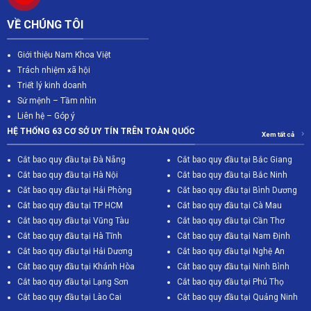
VỀ CHÚNG TÔI
Giới thiệu Nam Khoa Việt
Trách nhiệm xã hội
Triết lý kinh doanh
Sứ mệnh – Tầm nhìn
Liên hệ – Góp ý
HỆ THỐNG 63 CƠ SỞ UY TÍN TRÊN TOÀN QUỐC
Xem tất cả
Cắt bao quy đầu tại Đà Nẵng
Cắt bao quy đầu tại Bắc Giang
C
ắt bao quy đầu tại Hà Nội
Cắt bao quy đầu tại Bắc Ninh
Cắt bao quy đầu tại Hải Phòng
Cắt bao quy đầu tại Bình Dương
Cắt bao quy đầu tại TP HCM
Cắt bao quy đầu tại Cà Mau
Cắt bao quy đầu tại Vũng Tàu
Cắt bao quy đầu tại Cần Thơ
Cắt bao quy đầu tại Hà Tĩnh
Cắt bao quy đầu tại Nam Định
Cắt bao quy đầu tại Hải Dương
Cắt bao quy đầu tại Nghệ An
Cắt bao quy đầu tại Khánh Hòa
Cắt bao quy đầu tại Ninh Bình
Cắt bao quy đầu tại Lạng Sơn
Cắt bao quy đầu tại Phú Thọ
Cắt bao quy đầu tại Lào Cai
Cắt bao quy đầu tại Quảng Ninh