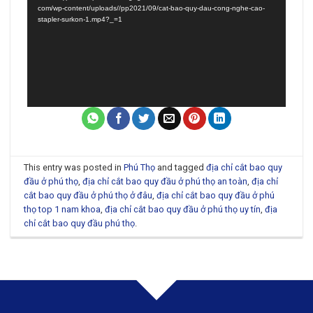
Video
com/wp-content/uploads//pp2021/09/cat-bao-quy-dau-cong-nghe-cao-
stapler-surkon-1.mp4?_=1
This entry was posted in
Phú Thọ
and tagged
địa chỉ cắt bao quy
đầu ở phú thọ
,
địa chỉ cắt bao quy đầu ở phú thọ an toàn
,
địa chỉ
cắt bao quy đầu ở phú thọ ở đâu
,
địa chỉ cắt bao quy đầu ở phú
thọ top 1 nam khoa
,
địa chỉ cắt bao quy đầu ở phú thọ uy tín
,
địa
chỉ cắt bao quy đầu phú thọ
.