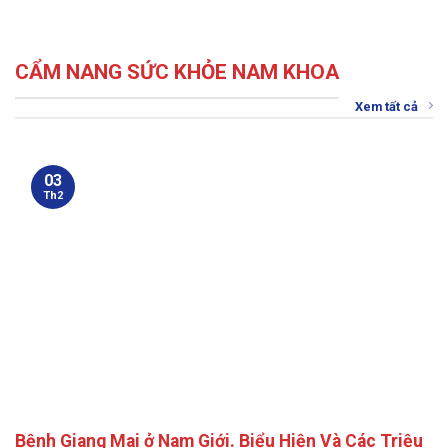
CẨM NANG SỨC KHỎE NAM KHOA
Xem tất cả
03
Th2
Bệnh Giang Mai ở Nam Giới. Biểu Hiện Và Các Triệu