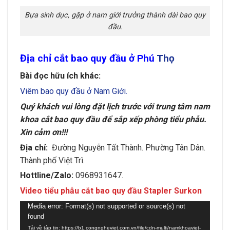
Bựa sinh dục, gặp ở nam giới trưởng thành dài bao quy
đầu.
Địa chỉ cắt bao quy đầu ở Phú
Thọ
Bài đọc hữu ích khác:
Viêm bao quy đầu ở Nam Giới.
Quý khách vui lòng đặt lịch trước với trung tâm nam
khoa cắt bao quy đầu để sắp xếp phòng tiểu phẫu.
Xin cảm ơn!!!
Địa chỉ:
Đường Nguyễn Tất Thành. Phường Tân Dân.
Thành phố Việt Trì.
Hottline/Zalo:
0968931647.
Video tiểu phẫu cắt bao quy đầu Stapler Surkon
Trình
Media error: Format(s) not supported or source(s) not
found
chơi
Tải về tập tin: https://b1.congngheviet.com.vn/file/cdn-multi/namkhoaviet-