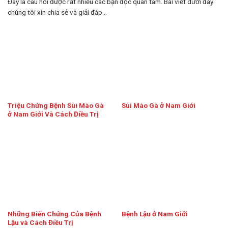
Đây là câu hỏi được rất nhiều các bạn đọc quan tâm. Bài viết dưới đây
chúng tôi xin chia sẻ và giải đáp...
Triệu Chứng Bệnh Sùi Mào Gà
Sùi Mào Gà ở Nam Giới
ở Nam Giới Và Cách Điều Trị
Những Biến Chứng Của Bệnh
Bệnh Lậu ở Nam Giới
Lậu và Cách Điều Trị