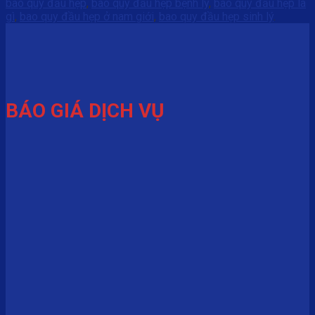
bao quy đầu hẹp
,
bao quy đầu hẹp bệnh lý
,
bao quy đầu hẹp là
gì
,
bao quy đầu hẹp ở nam giới
,
bao quy đầu hẹp sinh lý
.
BÁO GIÁ DỊCH VỤ