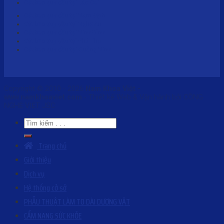
Cắt bao quy đầu tại Lào Cai
Cắt bao quy đầu tại Nam Định
Cắt bao quy đầu tại Nghệ An
Cắt bao quy đầu tại Ninh Bình
Cắt bao quy đầu tại Phú Thọ
Cắt bao quy đầu tại Quảng Ninh
Copyright © 2010 - 2026
Nam Khoa Việt -
www.namkhoaviet.com
- Thiết kế Web & Vận hành bởi CÔNG
NGHỆ VIỆT JSC
Trang chủ
Giới thiệu
Dịch vụ
Hệ thống cở sở
PHẪU THUẬT LÀM TO DÀI DƯƠNG VẬT
CẨM NANG SỨC KHỎE