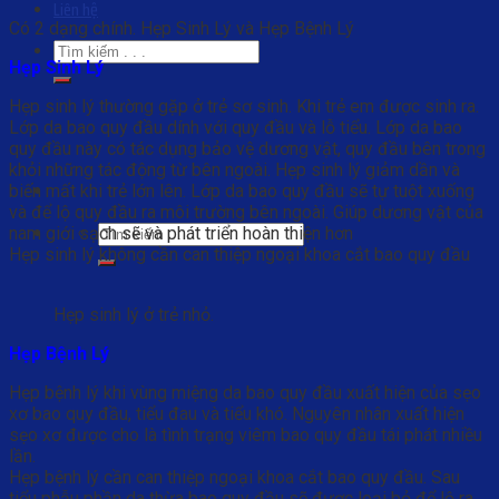
Liên hệ
Có 2 dạng chính. Hẹp Sinh Lý và Hẹp Bệnh Lý
Hẹp Sinh Lý
Hẹp sinh lý thường gặp ở trẻ sơ sinh. Khi trẻ em được sinh ra.
Lớp da bao quy đầu dính với quy đầu và lỗ tiểu. Lớp da bao
quy đầu này có tác dụng bảo vệ dương vật, quy đầu bên trong
khỏi những tác động từ bên ngoài. Hẹp sinh lý giảm dần và
biến mất khi trẻ lớn lên. Lớp da bao quy đầu sẽ tự tuột xuống
và để lộ quy đầu ra môi trường bên ngoài. Giúp dương vật của
nam giới sạch sẽ và phát triển hoàn thiện hơn
Hẹp sinh lý không cần can thiệp ngoại khoa cắt bao quy đầu
Hẹp sinh lý ở trẻ nhỏ.
Hẹp Bệnh Lý
Hẹp bệnh lý khi vùng miệng da bao quy đầu xuất hiện của sẹo
xơ bao quy đầu, tiểu đau và tiểu khó. Nguyên nhân xuất hiện
sẹo xơ được cho là tình trạng viêm bao quy đầu tái phát nhiều
lần.
Hẹp bệnh lý cần can thiệp ngoại khoa cắt bao quy đầu. Sau
tiểu phẫu phần da thừa bao quy đầu sẽ được loại bỏ để lộ ra