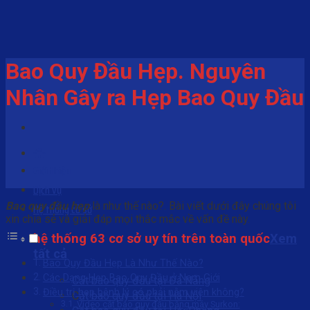
Skip
to
content
Bao Quy Đầu Hẹp. Nguyên
Nhân Gây ra Hẹp Bao Quy Đầu
Giới thiệu
Dịch vụ
Bao quy đầu hẹp
là như thế nào?. Bài viết dưới đây chúng tôi
Hệ thống cở sở
xin chia sẻ và giải đáp mọi thắc mắc về vấn đề này.
hệ thống 63 cơ sở uy tín trên toàn quốc
Xem
tất cả
Bao Quy Đầu Hẹp Là Như Thế Nào?
Các Dạng Hẹp Bao Quy Đầu ở Nam Giới
Cắt bao quy đầu tại Đà Nẵng
Điều trị hẹp bệnh lý có phải nằm viện không?
C
ắt bao quy đầu tại Hà Nội
Video cắt bao quy đầu bằng máy Surkon: