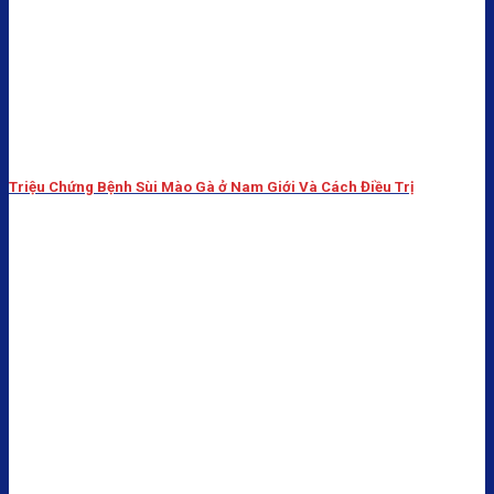
Triệu Chứng Bệnh Sùi Mào Gà ở Nam Giới Và Cách Điều Trị