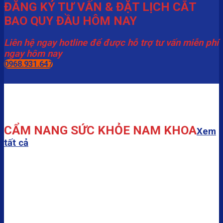
ĐĂNG KÝ TƯ VẤN & ĐẶT LỊCH CẮT
BAO QUY ĐẦU HÔM NAY
Liên hệ ngay hotline để được hỗ trợ tư vấn miễn phí
ngay hôm nay
0968.931.647
CẨM NANG SỨC KHỎE NAM KHOA
Xem
tất cả