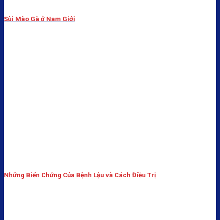
Sùi Mào Gà ở Nam Giới
Những Biến Chứng Của Bệnh Lậu và Cách Điều Trị