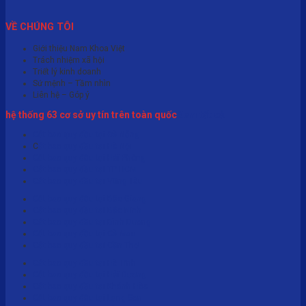
VỀ CHÚNG TÔI
Giới thiệu Nam Khoa Việt
Trách nhiệm xã hội
Triết lý kinh doanh
Sứ mệnh – Tầm nhìn
Liên hệ – Góp ý
hệ thống 63 cơ sở uy tín trên toàn quốc
Xem tất cả
Cắt bao quy đầu tại Đà Nẵng
C
ắt bao quy đầu tại Hà Nội
Cắt bao quy đầu tại Hải Phòng
Cắt bao quy đầu tại TP HCM
Cắt bao quy đầu tại Vũng Tàu
Cắt bao quy đầu tại Bắc Giang
Cắt bao quy đầu tại Bắc Ninh
Cắt bao quy đầu tại Bình Dương
Cắt bao quy đầu tại Cà Mau
Cắt bao quy đầu tại Cần Thơ
Cắt bao quy đầu tại Hà Tĩnh
Cắt bao quy đầu tại Hải Dương
Cắt bao quy đầu tại Khánh Hòa
Cắt bao quy đầu tại Lạng Sơn